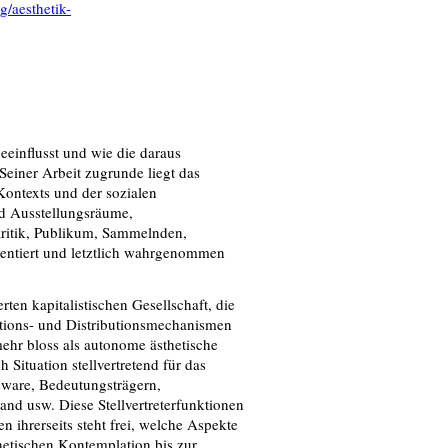
g/aesthetik-
beeinﬂusst und wie die daraus
iner Arbeit zugrunde liegt das
Kontexts und der sozialen
nd Ausstellungsräume,
Kritik, Publikum, Sammelnden,
sentiert und letztlich wahrgenommen
ten kapitalistischen Gesellschaft, die
tions- und Distributionsmechanismen
ehr bloss als autonome ästhetische
 Situation stellvertretend für das
ware, Bedeutungsträgern,
and usw. Diese Stellvertreterfunktionen
 ihrerseits steht frei, welche Aspekte
hetischen Kontemplation bis zur