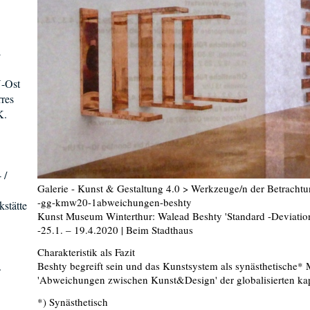
-
U-Ost
rres
K.
 /
Galerie - Kunst & Gestaltung 4.0 > Werkzeuge/n der Betrachtu
-gg-kmw20-1abweichungen-beshty
stätte
Kunst Museum Winterthur: Walead Beshty 'Standard -Deviatio
-25.1. – 19.4.2020 | Beim Stadthaus
Charakteristik als Fazit
.
Beshty begreift sein und das Kunstsystem als synästhetische
'Abweichungen zwischen Kunst&Design' der globalisierten kapi
*) Synästhetisch