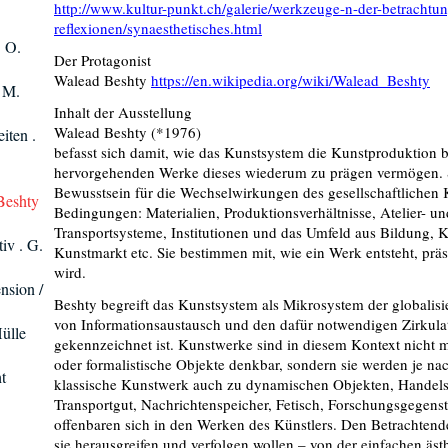
http://www.kultur-punkt.ch/galerie/werkzeuge-n-der-betrachtun
reflexionen/synaesthetisches.html
. O.
Der Protagonist
Walead Beshty
https://en.wikipedia.org/wiki/Walead_Beshty
. M.
Inhalt der Ausstellung
Walead Beshty (*1976)
iten .
befasst sich damit, wie das Kunstsystem die Kunstproduktion 
hervorgehenden Werke dieses wiederum zu prägen vermögen. Se
Bewusstsein für die Wechselwirkungen des gesellschaftlichen 
Beshty
Bedingungen: Materialien, Produktionsverhältnisse, Atelier- u
Transportsysteme, Institutionen und das Umfeld aus Bildung, 
iv . G.
Kunstmarkt etc. Sie bestimmen mit, wie ein Werk entsteht, prä
wird.
nsion /
Beshty begreift das Kunstsystem als Mikrosystem der globalisier
von Informationsaustausch und den dafür notwendigen Zirkula
Hülle
gekennzeichnet ist. Kunstwerke sind in diesem Kontext nicht m
oder formalistische Objekte denkbar, sondern sie werden je nach
t
klassische Kunstwerk auch zu dynamischen Objekten, Handels
Transportgut, Nachrichtenspeicher, Fetisch, Forschungsgegenst
offenbaren sich in den Werken des Künstlers. Den Betrachtenden
sie herausgreifen und verfolgen wollen – von der einfachen äst