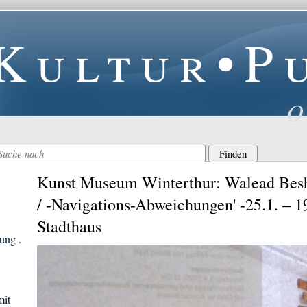
Kultur•P
O
Kunst Museum Winterthur: Walead Besht
/ -Navigations-Abweichungen' -25.1. – 1
Stadthaus
ung .
mit