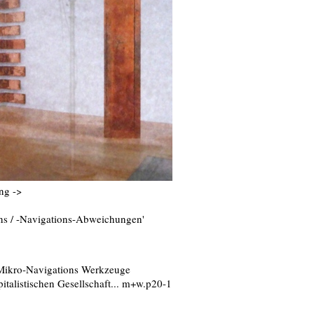
ng ->
ns / -Navigations-Abweichungen'
* Mikro-Navigations Werkzeuge
talistischen Gesellschaft... m+w.p20-1