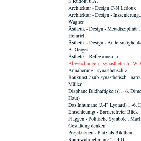
E.Rudolf, u.A.
Architektur - Design C-N.Ledoux
Architektur - Design - Inszenierung.
Wagner
Ästhetik - Design - Metadisziplinär 
Heinrich
Ästhetik - Design - Andersmöglichke
A. Geiger
Ästhetik - Reflexionen ->
Abweichungen - synästhetisch . W. 
Annäherung - synästhetisch >
Baukunst ? sub-synästhetisch - narrat
Müller
Diaphane Bildhaftigkeit (1.- 6. Dime
Haut)
Das Inhumane (J.-F. Lyotard) 1.-6. 
Entschleunigt - Barrierefreier Blick
Flaggen - Politische Symbole . Mach
Gestaltung denken
Projektionen - Platz als Bildthema
Raumwahrnehmung 2 - 4 D