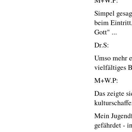
M+W.P:
Simpel gesag
beim Eintritt
Gott" ...
Dr.S:
Umso mehr er
vielfältiges B
M+W.P:
Das zeigte s
kulturschaff
Mein Jugendf
gefährdet - 