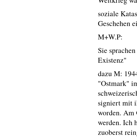
Weltkrieg wa
soziale Katas
Geschehen ein
M+W.P:
Sie sprachen
Existenz"
dazu M: 1944
"Ostmark" im
schweizerisc
signiert mit 
worden. Am G
werden. Ich h
zuoberst rei