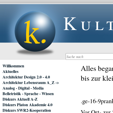
Kul
Navigation
Willkommen
Alles bega
überspringen
Aktuelles
bis zur kle
Architektur Design 2.0 - 4.0
Architektur Lebensraum A_Z ->
Analog - Digital - Media
Belletristik - Sprache - Wissen
Diskurs Aktuell A-Z
.ge-16-9pran
Diskurs Platon Akademie 4.0
Diskurs SWR2-Kooperation
Vor Ort- zur