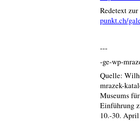
Redetext zur
punkt.ch/gal
---
-ge-wp-mraze
Quelle: Wilh
mrazek-katal
Museums für
Einführung z
10.-30. Apri