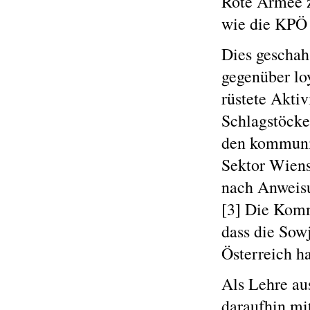
Rote Armee z
wie die KPÖ 
Dies geschah
gegenüber lo
rüstete Aktiv
Schlagstöcke
den kommuni
Sektor Wiens
nach Anweisu
[3] Die Komm
dass die Sow
Österreich ha
Als Lehre au
daraufhin mit