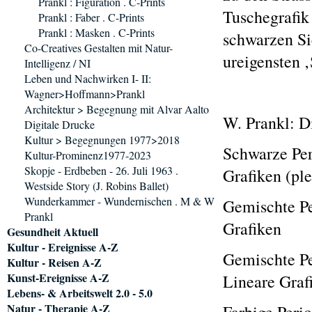
Prankl : Figuration . C-Prints
Tuschegrafik
Prankl : Faber . C-Prints
Prankl : Masken . C-Prints
schwarzen Si
Co-Creatives Gestalten mit Natur-
ureigensten 
Intelligenz / NI
Leben und Nachwirken I- II:
Wagner>Hoffmann>Prankl
Architektur > Begegnung mit Alvar Aalto
W. Prankl: D
Digitale Drucke
Kultur > Begegnungen 1977>2018
Schwarze Per
Kultur-Prominenz1977-2023
Skopje - Erdbeben - 26. Juli 1963 .
Grafiken (ple
Westside Story (J. Robins Ballet)
Wunderkammer - Wundernischen . M & W
Gemischte Pe
Prankl
Grafiken
Gesundheit Aktuell
Kultur - Ereignisse A-Z
Gemischte Pe
Kultur - Reisen A-Z
Kunst-Ereignisse A-Z
Lineare Grafi
Lebens- & Arbeitswelt 2.0 - 5.0
Natur - Therapie A-Z