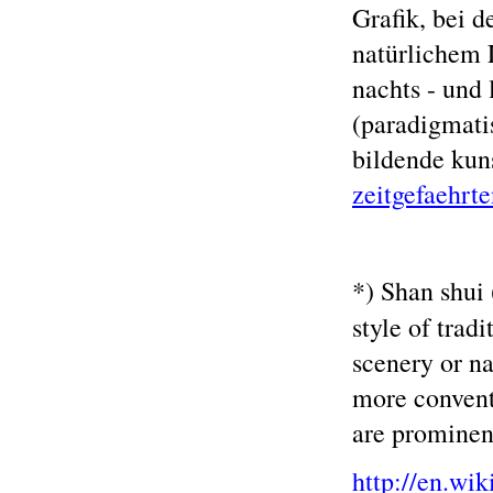
Grafik, bei d
natürlichem 
nachts - und
(paradigmati
bildende kun
zeitgefaehrt
*) Shan shui
style of trad
scenery or na
more conventi
are prominent
http://en.wi