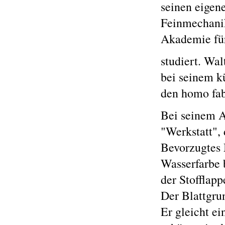
seinen eigen
Feinmechanik
Akademie für
studiert. Wal
bei seinem k
den homo fab
Bei seinem A
"Werkstatt", 
Bevorzugtes M
Wasserfarbe b
der Stofflapp
Der Blattgru
Er gleicht e