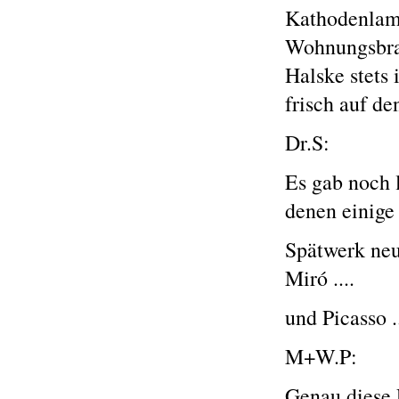
Kathodenlamp
Wohnungsbra
Halske stets
frisch auf d
Dr.S:
Es gab noch 
denen einige
Spätwerk neu
Miró ....
und Picasso .
M+W.P:
Genau diese 