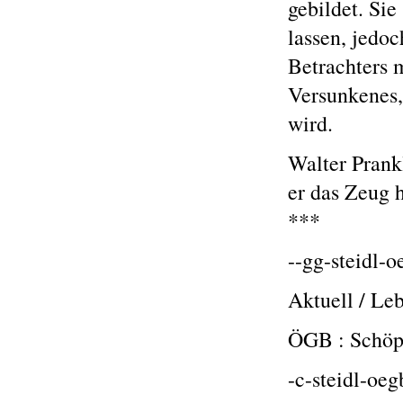
gebildet. Sie
lassen, jedoc
Betrachters m
Versunkenes,
wird.
Walter Prank
er das Zeug 
***
--gg-steidl-o
Aktuell / Leb
ÖGB : Schöpf
-c-steidl-oeg