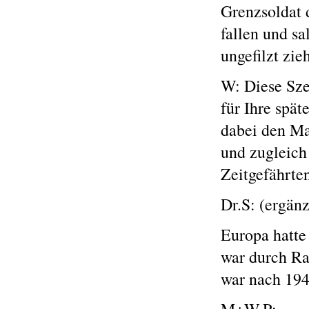
Grenzsoldat d
fallen und sa
ungefilzt zie
W: Diese Sze
für Ihre spät
dabei den Ma
und zugleich
Zeitgefährten
Dr.S: (ergän
Europa hatte 
war durch Ra
war nach 194