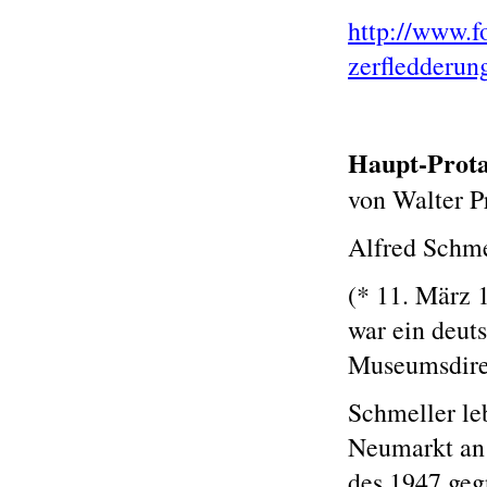
http://www.fo
zerfledderun
Haupt-Prot
von Walter P
Alfred Schme
(* 11. März 
war ein deuts
Museumsdire
Schmeller leb
Neumarkt an 
des 1947 geg