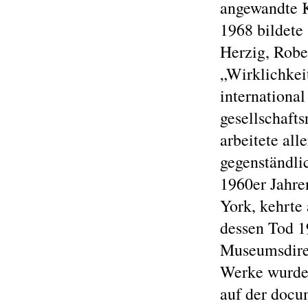
angewandte K
1968 bildete
Herzig, Robe
„Wirklichkei
internationa
gesellschafts
arbeitete all
gegenständli
1960er Jahre
York, kehrte
dessen Tod 1
Museumsdirek
Werke wurden
auf der docu