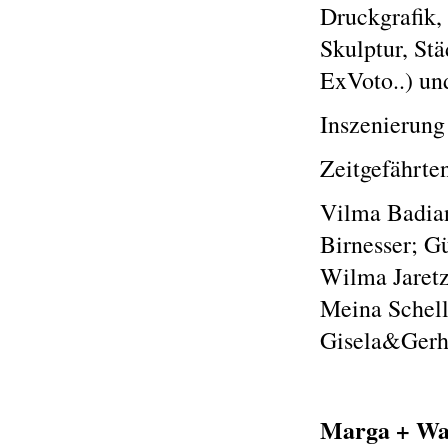
Druckgrafik, 
Skulptur, St
ExVoto..) un
Inszenierung (
Zeitgefährte
Vilma Badian
Birnesser; G
Wilma Jaretz
Meina Schell
Gisela&Gerha
Marga + Wal