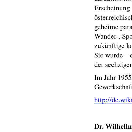
Erscheinung 
österreichisc
geheime para
Wander-, Spo
zukünftige k
Sie wurde – 
der sechziger
Im Jahr 1955
Gewerkschaft
http://de.wi
Dr. Wilhell