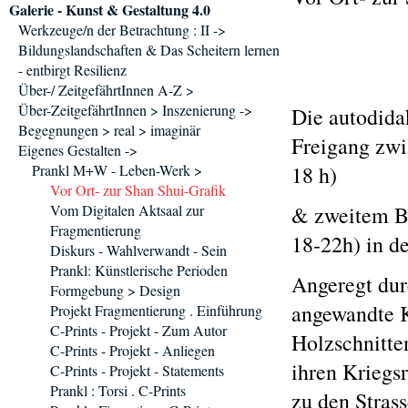
Galerie - Kunst & Gestaltung 4.0
Werkzeuge/n der Betrachtung : II ->
Bildungslandschaften & Das Scheitern lernen
- entbirgt Resilienz
Über-/ ZeitgefährtInnen A-Z >
Über-ZeitgefährtInnen > Inszenierung ->
Die autodidak
Begegnungen > real > imaginär
Freigang zwi
Eigenes Gestalten ->
Prankl M+W - Leben-Werk >
18 h)
Vor Ort- zur Shan Shui-Grafik
Vom Digitalen Aktsaal zur
& zweitem B
Fragmentierung
18-22h) in 
Diskurs - Wahlverwandt - Sein
Prankl: Künstlerische Perioden
Angeregt du
Formgebung > Design
angewandte K
Projekt Fragmentierung . Einführung
C-Prints - Projekt - Zum Autor
Holzschnitte
C-Prints - Projekt - Anliegen
ihren Kriegs
C-Prints - Projekt - Statements
Prankl : Torsi . C-Prints
zu den Strass