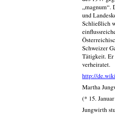
„magnum“. Da
und Landesko
Schließlich w
einflussreic
Österreichis
Schweizer Gar
Tätigkeit. E
verheiratet.
http://de.wi
Martha Jung
(* 15. Januar
Jungwirth stu