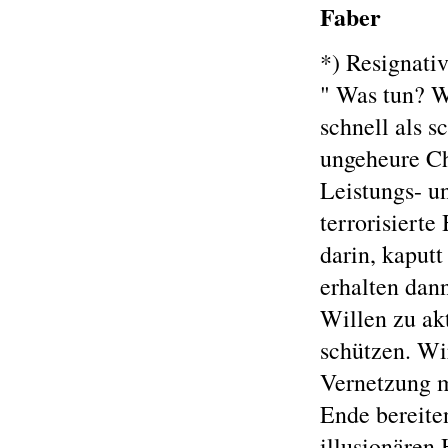
Faber
*) Resignati
" Was tun? Wi
schnell als s
ungeheure Ch
Leistungs- u
terrorisierte
darin, kaputt
erhalten dan
Willen zu ak
schützen. Wi
Vernetzung m
Ende bereiten
illusionären 