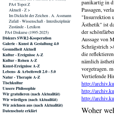
panikartig in 
PA4 Topoi Z
Passagen, verl
Aktuell - Z >
Im Dickicht der Zeichen . A. Assmann
"Insurrektion 
Zufall - Wissenschaft - Interdisziplinär
Ästhetik" ist 
Zustände - Lexikon
der schönfärbe
PA4 Diskurse (1995-2025)
Diskurs SWR2-Kooperation
Aussage von Mi
Galerie - Kunst & Gestaltung 4.0
Schrägstrich >
Gesundheit Aktuell
die reflektier
Kultur - Ereignisse A-Z
Kultur - Reisen A-Z
nämlich ästheti
Kunst-Ereignisse A-Z
vorgetragen. 
Lebens- & Arbeitswelt 2.0 - 5.0
Vertiefende Hi
Natur - Therapie A-Z
Tischkultur
http://archiv.k
Unsere Philosophie
http://archiv.k
Wir gratulieren (nach Aktualität)
http://archiv.k
Wir würdigen (nach Aktualität)
Wir zeichnen aus (nach Aktualität)
Woher weht
Datenschutz erklärt