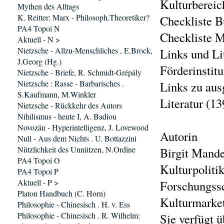
Kulturbereic
Mythen des Alltags
K. Reitter: Marx - Philosoph.Theoretiker?
Checkliste B
PA4 Topoi N
Checkliste M
Aktuell - N >
Nietzsche - Allzu-Menschliches , E.Brock,
Links und Li
J.Georg (Hg.)
Förderinstit
Nietzsche - Briefe, R. Schmidt-Grépály
Nietzsche : Rasse - Barbarisches .
Links zu au
S.Kaufmann, M.Winkler
Literatur (13
Nietzsche - Rückkehr des Autors
Nihilismus - heute I, A. Badiou
Novozän - Hyperintelligenz, J. Lovewood
Autorin
Null - Aus dem Nichts . U. Bottazzini
Nützlichkeit des Unnützen, N.Ordine
Birgit Mande
PA4 Topoi O
Kulturpoliti
PA4 Topoi P
Aktuell - P >
Forschungss
Platon Handbuch (C. Horn)
Kulturmarket
Philosophie - Chinesisch . H. v. Ess
Philosophie - Chinesisch . R. Wilhelm:
Sie verfügt 