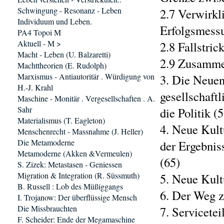
Schwingung - Resonanz - Leben
2.7 Verwirkl
Individuum und Leben.
Erfolgsmess
PA4 Topoi M
Aktuell - M >
2.8 Fallstric
Macht - Leben (U. Balzaretti)
2.9 Zusamme
Machttheorien (E. Rudolph)
Marxismus - Antiautoritär . Würdigung von
3. Die Neuen
H.-J. Krahl
gesellschaft
Maschine - Monitär . Vergesellschaften . A.
Sahr
die Politik (
Materialismus (T. Eagleton)
4. Neue Kul
Menschenrecht - Massnahme (J. Heller)
Die Metamoderne
der Ergebnis
Metamoderne (Akken &Vermeulen)
(65)
S. Zizek: Metastasen - Geniessen
Migration & Integration (R. Süssmuth)
5. Neue Kult
B. Russell : Lob des Müßiggangs
6. Der Weg 
I. Trojanow: Der überflüssige Mensch
Die Missbrauchten
7. Servicetei
F. Scheider: Ende der Megamaschine