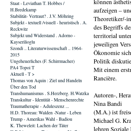
können ästhet
Staat - Leviathan T. Hobbes /
aufzeigen – un
H.Bredekamp
Stabilität- Vertraut? . J.V. Möhring
Theoretiker/-i
Subjekt - textuell /visuell - heuristisch . A.
des Begriffs de
Reckwitz
territorial unt
Subjekt und Widerstand . Adorno -
Kayserilioglu
jeweiligen Ver
Szondi .. Literaturwissenschaft .. 1964-
Ökonomie sicht
2015
Politik diskutie
Ungeheuerliches (F. Schirrmacher)
PA4 Topoi T
Mit einem erst
Aktuell - T >
Rancière.
Thomas von Aquin : Ziel und Handeln
Über den Tod
Transhumanismus . S.Herzberg. H.Watzka
Autoren-, Her
Transkultur - Identität - Menschenrechte
Nina Bandi
Traumatherapie - Aduleszenz ...
(M.A.) ist frei
H.D. Thoreau: Walden -Natur - Leben
Trump - Amerikas Wahl - Badiou
Michael G. Kraf
K. Theweleit: Lachen der Täter
lehren Soziale