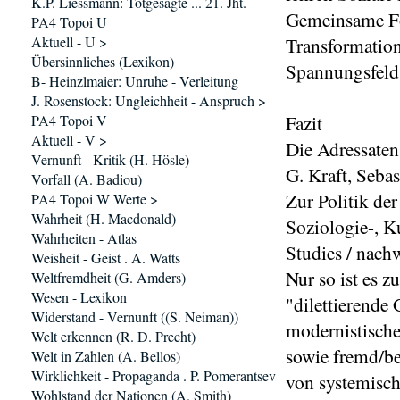
K.P. Liessmann: Totgesagte ... 21. Jht.
Gemeinsame Fo
PA4 Topoi U
Aktuell - U >
Transformation
Übersinnliches (Lexikon)
Spannungsfeld 
B- Heinzlmaier: Unruhe - Verleitung
J. Rosenstock: Ungleichheit - Anspruch >
Fazit
PA4 Topoi V
Aktuell - V >
Die Adressaten
Vernunft - Kritik (H. Hösle)
G. Kraft, Seba
Vorfall (A. Badiou)
Zur Politik der
PA4 Topoi W Werte >
Wahrheit (H. Macdonald)
Soziologie-, Ku
Wahrheiten - Atlas
Studies / nachw
Weisheit - Geist . A. Watts
Nur so ist es z
Weltfremdheit (G. Amders)
Wesen - Lexikon
"dilet
t
ierende 
Widerstand - Vernunft ((S. Neiman))
modernistische
Welt erkennen (R. D. Precht)
sowie fremd/be
Welt in Zahlen (A. Bellos)
Wirklichkeit - Propaganda . P. Pomerantsev
von systemisch
Wohlstand der Nationen (A. Smith)