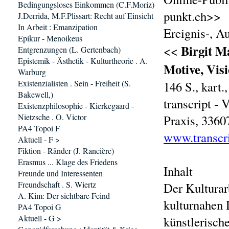
Bedingungsloses Einkommen (C.F.Moriz)
punkt.ch>>
J.Derrida, M.F.Plissart: Recht auf Einsicht
In Arbeit : Emanzipation
Ereignis-, A
Epikur - Menoikeus
Birgit M
<<
Entgrenzungen (L. Gertenbach)
Epistemik - Ästhetik - Kulturtheorie . A.
Motive, Vis
Warburg
Existenzialisten . Sein - Freiheit (S.
146 S., kart
Bakewell,)
transcript -
Existenzphilosophie - Kierkegaard -
Nietzsche . O. Victor
Praxis, 3360
PA4 Topoi F
www.transcri
Aktuell - F >
Fiktion - Ränder (J. Rancière)
Erasmus ... Klage des Friedens
Inhalt
Freunde und Interessenten
Freundschaft . S. Wiertz
Der Kulturar
A. Kim: Der sichtbare Feind
kulturnahen 
PA4 Topoi G
Aktuell - G >
künstlerisch