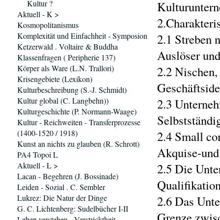
Kultur ?
Kulturunter
Aktuell - K >
2.Charakteri
Kosmopolitanismus
Komplexität und Einfachheit - Symposion
2.1 Streben 
Ketzerwald . Voltaire & Buddha
Auslöser und
Klassenfragen ( Peripherie 137)
Körper als Ware (L.N. Trallori)
2.2 Nischen,
Krisengebiete (Lexikon)
Geschäftside
Kulturbeschreibung (S.-J. Schmidt)
Kultur global (C. Langbehn))
2.3 Unterneh
Kulturgeschichte (P. Normann-Waage)
Selbstständig
Kultur - Reichweiten - Transferprozesse
(1400-1520 / 1918)
2.4 Small co
Kunst an nichts zu glauben (R. Schrott)
Akquise-und 
PA4 Topoi L
Aktuell - L >
2.5 Die Unte
Lacan - Begehren (J. Bossinade)
Qualifikatio
Leiden - Sozial . C. Sembler
Lukrez: Die Natur der Dinge
2.6 Das Unte
G. C. Lichtenberg: Sudelbücher I-II
Grenze zwisc
Leben verstehen - Verstricktheit..