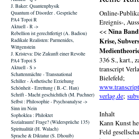
J. Baker: Quantenphysik
Online-Publika
Quantum of Disorder . Gespräche
PA4 Topoi R
Ereignis-, Aus
Aktuell - R ->
Nina Bandi
<<
Rebellion ist gerechtfertigt (A. Badiou)
Krise, Subvers
Radikale Realisten: Parmenides,
Wittgenstein
Medientheori
J. Kristeva: Die Zukunft einer Revolte
336 S., kart.,
PA4 Topoi S
Aktuell - S >
transcript Ver
Schattenmächte - Transnational
Bielefeld;
Schiller - Ästhetische Erziehung
www.transcript
Schönheit - Errettung ( B.-C. Han)
Schrift - Macht geschichtlich (M. Puchner)
verlag.de
;
sub
Selbst : Philosophie - Psychoanalyse ->
Sinn im Nein
Inhalt
Sophoklea : Philoktet
Kann Kunst heu
Sozialraum! Frage? (Widersprüche 135)
Spiritualität (H. Walach)
Feld gesellsch
Sprache & Diktatur (S. Dhouib)