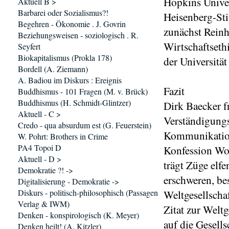
Hopkins Univer
Aktuell B >
Barbarei oder Sozialismus?!
Heisenberg-St
Begehren - Ökonomie . J. Govrin
zunächst Rein
Beziehungsweisen - soziologisch . R.
Wirtschaftseth
Seyfert
Biokapitalismus (Prokla 178)
der Universitä
Bordell (A. Ziemann)
A. Badiou im Diskurs : Ereignis
Fazit
Buddhismus - 101 Fragen (M. v. Brück)
Buddhismus (H. Schmidt-Glintzer)
Dirk Baecker f
Aktuell - C >
Verständigung
Credo - qua absurdum est (G. Feuerstein)
Kommunikation 
W. Pohrt: Brothers in Crime
PA4 Topoi D
Konfession Wohl
Aktuell - D >
trägt Züge elf
Demokratie ?! ->
erschweren, be
Digitalisierung - Demokratie ->
Diskurs - politisch-philosophisch (Passagen
Weltgesellscha
Verlag & IWM)
Zitat zur Weltg
Denken - konspirologisch (K. Meyer)
auf die Gesell
Denken heilt! (A. Kitzler)