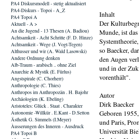
PA4 Diskursmodell - stetig aktualisiert
PA4-Diskurs - Topoi - A_Z
Inhalt
PA4 Topoi A
Der Kulturbegri
Aktuell - A >
An die Jugend - 13 Thesen (A. Badiou)
Munde, ist das
Achtsamkeit - Acht Schritte (F. D. Hinze)
Systemtheorie,
Achtsamkeit - Wege (J. Vogt-Tegen)
so Baecker, da
Althusser und wir (A. Wald Lasowski)
Andere Ordnung denken
den Augen verl
Alb-Traum - arabisch .. ohne Ziel
und in der Zuk
Anarchie & Mystik (E. Fürlus)
vorenthält".
Angstspirale (C. Chorherr)
Anthropologie (C. Thies)
Anthropos im Anthropozän . H. Bajohr
Autor
Archäologien (K. Ebeling)
Dirk Baecker
Aristoteles: Glück . Staat . Charakter
Geboren 1955,
Autonomie -Willkür . E.Kant - D.Setton
Ästhetik G. Simmels (I.Meyer)
und Paris, Pro
Àusserungen des Inneren - Ausdruck
Universität Bie
PA4 Topoi B