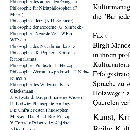
Philosophie des aufrechten Gangs ->
Kulturmanage
Philosophie für Nichtphilosophen (F.
Moser)
die "Bar jede
Philosophie - Jetzt (A.U. Sommer)
Philosophie der Moderne (G. Skirbekk)
Philosophie - Neueste Zeit .W.Röd,
Fazit
W.Essler
Birgit Mande
Philosophie des 20. Jahrhunderts ->
Philosophie - K. Popper - Kritischer
in ihrem pro
Rationalismus
Kulturuntern
Philosophie - Politisch . L. Herzog
Philosophie -Vernunft - praktisch . J. Nida-
Erfolgsstrat
Rümelin
Sprache zu v
Philosophie des Widerstands . A.
Glucksmann :
Holzwegen zu
J.-F. Lyotard: Das postmoderne Wissen
Querelen ver
R. Ludwig: Philosophie-Anfänger
Die Unfrisiertesten Philosophen
Kunst, Kri
M. Syed: Das Black-Box-Prinzip
V. Torrado: Präsenz des Abjekten
Reihe Kul
Aktuell - Q >