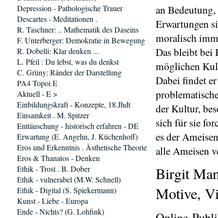
an Bedeutung, 
Depression - Pathologische Trauer
Descartes - Meditationen .
Erwartungen sin
R. Taschner: .. Mathematik des Daseins
moralisch immu
F. Unterberger: Demokratie in Bewegung
Das bleibt bei
R. Dobelli: Klar denken ...
L. Pfeil : Du lebst, was du denkst
möglichen Kult
C. Grüny: Ränder der Darstellung
Dabei findet e
PA4 Topoi E
problematische
Aktuell - E >
Einbildungskraft - Konzepte, 18.Jhdt
der Kultur, bes
Einsamkeit . M. Spitzer
sich für sie fo
Enttäuschung - historisch erfahren - DE
es der Ameisen
Erwartung (E. Angehn, J. Küchenhoff)
Eros und Erkenntnis . Ästhetische Theorie
alle Ameisen v
Eros & Thanatos - Denken
Ethik - Trost . B. Dober
Birgit Man
Ethik - vulnerabel (M.W. Schnell)
Motive, Vi
Ethik - Digital (S. Spiekermann)
Kunst - Liebe - Europa
Ende - Nichts? (G. Lohfink)
Online-Publi