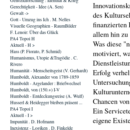
Genozidforschung : Identität & Krieg
Innovationsk
Gerechtigkeit - Idee (A. Sen)
Gewalt ->
des Kultursek
Gott - Umzug ins Ich . M. Nelles
finanzierten 
Visuelle Geographien - RaumBilder
F. Lenoir: Über das Glück
allem hin zu
PA4 Topoi H
Was diese "n
Aktuell - H >
Hass (P. Fiorato, P. Schmid)
motiviert, w
Humanismus, Utopie &Tragödie . C.
Dienstleistu
Rivero
Humanität - Menscheitsgeist (V. Gerhardt)
Erfolg verhe
Humboldt, Alexander von 1789-1859
Untersuchung
Humboldt - Argelander : Briefwechsel
Humboldt, von (150.+) I-V
Kulturuntern
Humboldt - Entdeckungsreise (A. Wulf)
Chancen von
Husserl & Heidegger bleiben präsent ...
PA4 Topoi I
Ein Servicete
Aktuell - I >
eigene Exist
Impunität . D. Hofmann
Inexistenz - Logiken . D. Finkelde