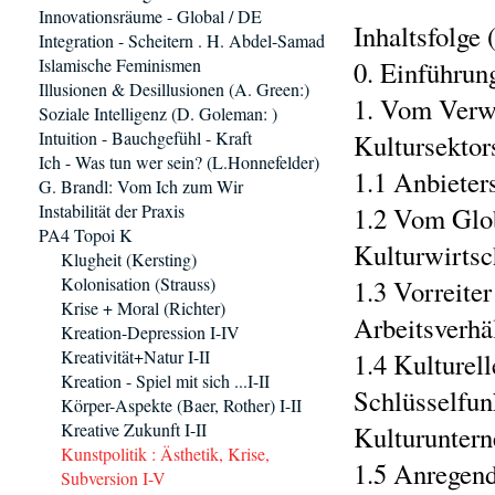
Innovationsräume - Global / DE
Inhaltsfolge
Integration - Scheitern . H. Abdel-Samad
Islamische Feminismen
0. Einführun
Illusionen & Desillusionen (A. Green:)
1. Vom Verw
Soziale Intelligenz (D. Goleman: )
Intuition - Bauchgefühl - Kraft
Kultursektor
Ich - Was tun wer sein? (L.Honnefelder)
1.1 Anbieter
G. Brandl: Vom Ich zum Wir
Instabilität der Praxis
1.2 Vom Glo
PA4 Topoi K
Kulturwirtsc
Klugheit (Kersting)
Kolonisation (Strauss)
1.3 Vorreite
Krise + Moral (Richter)
Arbeitsverhä
Kreation-Depression I-IV
Kreativität+Natur I-II
1.4 Kulturel
Kreation - Spiel mit sich ...I-II
Schlüsselfun
Körper-Aspekte (Baer, Rother) I-II
Kreative Zukunft I-II
Kulturunter
Kunstpolitik : Ästhetik, Krise,
1.5 Anregend
Subversion I-V