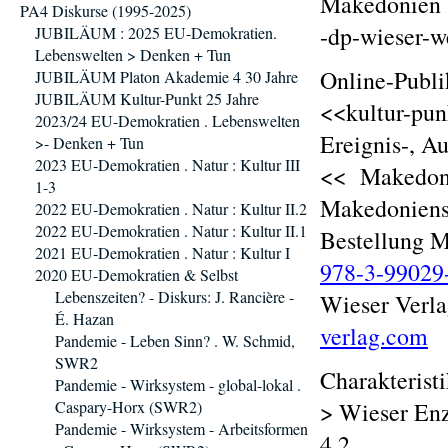
Makedonien 
PA4 Diskurse (1995-2025)
-dp-wieser-
JUBILÄUM : 2025 EU-Demokratien.
Lebenswelten > Denken + Tun
Online-Publi
JUBILÄUM Platon Akademie 4 30 Jahre
JUBILÄUM Kultur-Punkt 25 Jahre
<<kultur-pun
2023/24 EU-Demokratien . Lebenswelten
Ereignis-, A
>- Denken + Tun
2023 EU-Demokratien . Natur : Kultur III
<< Makedonie
1-3
Makedoniens 
2022 EU-Demokratien . Natur : Kultur II.2
2022 EU-Demokratien . Natur : Kultur II.1
Bestellung 
2021 EU-Demokratien . Natur : Kultur I
978-3-99029
2020 EU-Demokratien & Selbst
Lebenszeiten? - Diskurs: J. Rancière -
Wieser Verla
É. Hazan
verlag.com
Pandemie - Leben Sinn? . W. Schmid,
SWR2
Charakterist
Pandemie - Wirksystem - global-lokal .
Caspary-Horx (SWR2)
> Wieser En
Pandemie - Wirksystem - Arbeitsformen
4.2