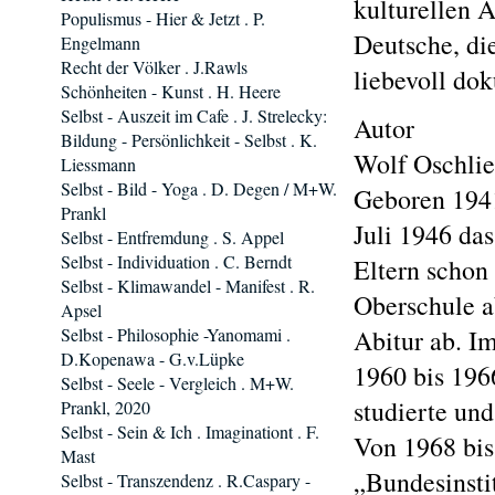
kulturellen 
Populismus - Hier & Jetzt . P.
Deutsche, di
Engelmann
Recht der Völker . J.Rawls
liebevoll do
Schönheiten - Kunst . H. Heere
Selbst - Auszeit im Cafe . J. Strelecky:
Autor
Bildung - Persönlichkeit - Selbst . K.
Wolf Oschlie
Liessmann
Selbst - Bild - Yoga . D. Degen / M+W.
Geboren 1941
Prankl
Juli 1946 da
Selbst - Entfremdung . S. Appel
Selbst - Individuation . C. Berndt
Eltern schon
Selbst - Klimawandel - Manifest . R.
Oberschule ab
Apsel
Selbst - Philosophie -Yanomami .
Abitur ab. Im
D.Kopenawa - G.v.Lüpke
1960 bis 196
Selbst - Seele - Vergleich . M+W.
studierte un
Prankl, 2020
Selbst - Sein & Ich . Imaginationt . F.
Von 1968 bis
Mast
„Bundesinstit
Selbst - Transzendenz . R.Caspary -