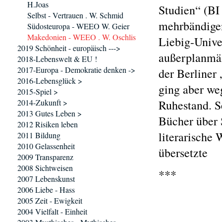
H.Joas
Studien“ (BI 
Selbst - Vertrauen . W. Schmid
mehrbändigen
Südosteuropa - WEEO W. Geier
Makedonien - WEEO . W. Oschlis
Liebig-Univer
2019 Schönheit - europäisch --->
außerplanmäßi
2018-Lebenswelt & EU !
2017-Europa - Demokratie denken ->
der Berliner 
2016-Lebensglück >
ging aber we
2015-Spiel >
2014-Zukunft >
Ruhestand. S
2013 Gutes Leben >
Bücher über 
2012 Risiken leben
literarische
2011 Bildung
2010 Gelassenheit
übersetzte
2009 Transparenz
2008 Sichtweisen
***
2007 Lebenskunst
2006 Liebe - Hass
2005 Zeit - Ewigkeit
2004 Vielfalt - Einheit