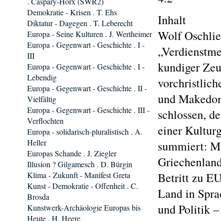
. Caspary-Horx (SWR2)
Demokratie - Krisen . T. Ehs
Inhalt
Diktatur - Dagegen . T. Leberecht
Wolf Oschlie
Europa - Seine Kulturen . J. Wertheimer
Europa - Gegenwart - Geschichte . I -
„Verdienstme
III
kundiger Zeu
Europa - Gegenwart - Geschichte . I -
Lebendig
vorchristlic
Europa - Gegenwart - Geschichte . II -
und Makedoni
Vielfältig
Europa - Gegenwart - Geschichte . III -
schlossen, d
Verflochten
einer Kultur
Europa - solidarisch-pluralistisch . A.
Heller
summiert: Ma
Europas Schande . J. Ziegler
Griechenland
Illusion ? Gilgamesch . D. Bürgin
Klima - Zukunft - Manifest Greta
Betritt zu E
Kunst - Demokratie - Offenheit . C.
Land in Spra
Brosda
und Politik –
Kunstwerk-Archäologie Europas bis
Heute . H. Heere