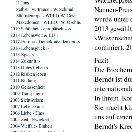
Wächterpreis
H.Joas
Nannen-Preis
Selbst - Vertrauen . W. Schmid
Südosteuropa - WEEO W. Geier
wurde unter 
Makedonien - WEEO . W. Oschlis
2013 gewählt
2019 Schönheit - europäisch --->
2018-Lebenswelt & EU !
»Wissenschaf
2017-Europa - Demokratie denken ->
nominiert. 20
2016-Lebensglück >
2015-Spiel >
Fazit
2014-Zukunft >
2013 Gutes Leben >
Die Biochemi
2012 Risiken leben
Berndt ist d
2011 Bildung
2010 Gelassenheit
internationa
2009 Transparenz
In ihrem 'Ko
2008 Sichtweisen
Sie macht kl
2007 Lebenskunst
2006 Liebe - Hass
uns auf eine
2005 Zeit - Ewigkeit
Berndt's Kred
2004 Vielfalt - Einheit