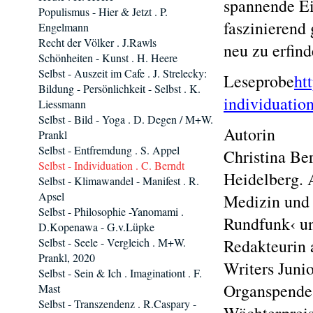
spannende Ei
Populismus - Hier & Jetzt . P.
faszinierend 
Engelmann
Recht der Völker . J.Rawls
neu zu erfind
Schönheiten - Kunst . H. Heere
Selbst - Auszeit im Cafe . J. Strelecky:
Leseprobe
ht
Bildung - Persönlichkeit - Selbst . K.
individuatio
Liessmann
Selbst - Bild - Yoga . D. Degen / M+W.
Autorin
Prankl
Selbst - Entfremdung . S. Appel
Christina Be
Selbst - Individuation . C. Berndt
Heidelberg. A
Selbst - Klimawandel - Manifest . R.
Apsel
Medizin und 
Selbst - Philosophie -Yanomami .
Rundfunk‹ un
D.Kopenawa - G.v.Lüpke
Selbst - Seele - Vergleich . M+W.
Redakteurin 
Prankl, 2020
Writers Juni
Selbst - Sein & Ich . Imaginationt . F.
Organspendes
Mast
Selbst - Transzendenz . R.Caspary -