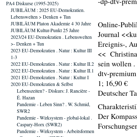
-dp-dtv-prem
PA4 Diskurse (1995-2025)
JUBILÄUM : 2025 EU-Demokratien.
Lebenswelten > Denken + Tun
Online-Publi
JUBILÄUM Platon Akademie 4 30 Jahre
JUBILÄUM Kultur-Punkt 25 Jahre
Journal <<ku
2023/24 EU-Demokratien . Lebenswelten
Ereignis-, A
>- Denken + Tun
2023 EU-Demokratien . Natur : Kultur III
<< Christina
1-3
sein wollen 
2022 EU-Demokratien . Natur : Kultur II.2
2022 EU-Demokratien . Natur : Kultur II.1
dtv-premium:
2021 EU-Demokratien . Natur : Kultur I
1; 16,90 €
2020 EU-Demokratien & Selbst
Lebenszeiten? - Diskurs: J. Rancière -
Deutscher T
É. Hazan
Pandemie - Leben Sinn? . W. Schmid,
Charakterist
SWR2
Der Kompass 
Pandemie - Wirksystem - global-lokal .
Caspary-Horx (SWR2)
Forschungser
Pandemie - Wirksystem - Arbeitsformen