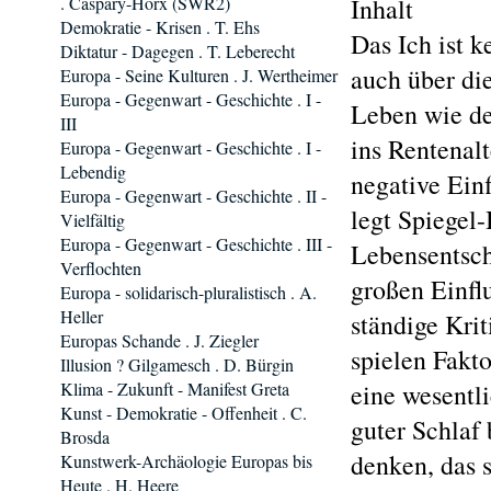
. Caspary-Horx (SWR2)
Inhalt
Demokratie - Krisen . T. Ehs
Das Ich ist k
Diktatur - Dagegen . T. Leberecht
auch über di
Europa - Seine Kulturen . J. Wertheimer
Europa - Gegenwart - Geschichte . I -
Leben wie der
III
ins Rentenal
Europa - Gegenwart - Geschichte . I -
Lebendig
negative Einf
Europa - Gegenwart - Geschichte . II -
legt Spiegel-
Vielfältig
Europa - Gegenwart - Geschichte . III -
Lebensentsch
Verflochten
großen Einfl
Europa - solidarisch-pluralistisch . A.
Heller
ständige Krit
Europas Schande . J. Ziegler
spielen Fakt
Illusion ? Gilgamesch . D. Bürgin
Klima - Zukunft - Manifest Greta
eine wesentl
Kunst - Demokratie - Offenheit . C.
guter Schlaf 
Brosda
denken, das s
Kunstwerk-Archäologie Europas bis
Heute . H. Heere