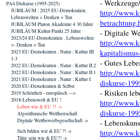
- Werkzeuge/
PA4 Diskurse (1995-2025)
JUBILÄUM : 2025 EU-Demokratien.
http://www.k
Lebenswelten > Denken + Tun
betrachtung.
JUBILÄUM Platon Akademie 4 30 Jahre
JUBILÄUM Kultur-Punkt 25 Jahre
- Digitale W
2023/24 EU-Demokratien . Lebenswelten
http://www.ku
>- Denken + Tun
kapitalismus
2023 EU-Demokratien . Natur : Kultur III
1-3
- Gutes Lebe
2022 EU-Demokratien . Natur : Kultur II.2
http://www.k
2022 EU-Demokratien . Natur : Kultur II.1
2021 EU-Demokratien . Natur : Kultur I
diskurse-199
2020 EU-Demokratien & Selbst
- Risiken leb
2019 Schönheit - europäisch --->
2018-Lebenswelt & EU !
http://www.k
Leben wie & EU ?! ->
diskurse-199
Algorithmische Weltherrschaft
Digitale Wettbewerbsgesellschaft ->
- Lebenskuns
Sich bilden wie & EU ?! ->
http://www.k
Tätig sein wie & EU?! ->