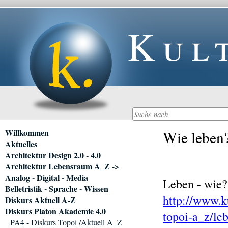
Kul
Navigation
Willkommen
Wie leben
überspringen
Aktuelles
Architektur Design 2.0 - 4.0
Architektur Lebensraum A_Z ->
Analog - Digital - Media
Leben - wie?
Belletristik - Sprache - Wissen
http://www.k
Diskurs Aktuell A-Z
Diskurs Platon Akademie 4.0
topoi-a_z/le
PA4 - Diskurs Topoi /Aktuell A_Z