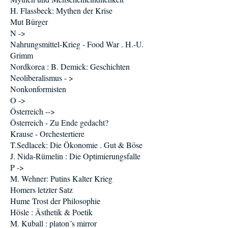
H. Flassbeck: Mythen der Krise
Mut Bürger
N ->
Nahrungsmittel-Krieg - Food War . H.-U.
Grimm
Nordkorea : B. Demick: Geschichten
Neoliberalismus - >
Nonkonformisten
O ->
Österreich -->
Österreich - Zu Ende gedacht?
Krause - Orchestertiere
T.Sedlacek: Die Ökonomie . Gut & Böse
J. Nida-Rümelin : Die Optimierungsfalle
P ->
M. Wehner: Putins Kalter Krieg
Homers letzter Satz
Hume Trost der Philosophie
Hösle : Ästhetik & Poetik
M. Kuball : platon´s mirror