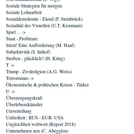
Soziale Strategien für morgen
Soziale Lohnarbeit
Sozialdemokratie - Elend (P. Steinbrück)
Sozialität des Visuellen (U.T. Kissmann)
Spiel ... ->
Staat - Profiteure
Streit! Eine Aufforderung (M. Haaf)
Subjektivität (S. Imhof)
Sterben - glücklich? (H. Küng)
T ->
Trump - Zivilreligion (A.G. Weiss)
Terrorismus ->
Ökonomische & politischen Krisen - Türkei
U ->
Überzeugungskraft
Überlebenskünstler
Umverteilung
Unfreiheit : RUS - EUR- USA
Ungleichheit weltweit (Report 2018)
Unternehmen neu (C. Abegglen)