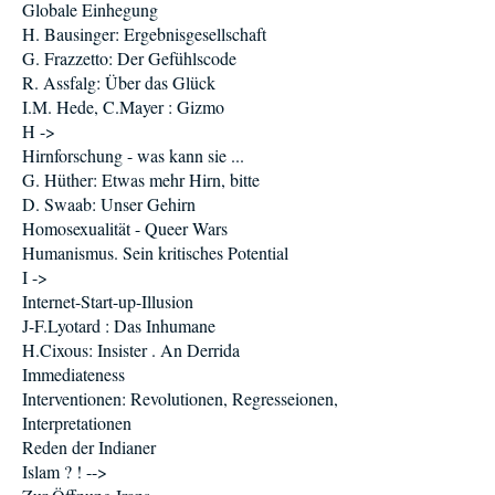
Globale Einhegung
H. Bausinger: Ergebnisgesellschaft
G. Frazzetto: Der Gefühlscode
R. Assfalg: Über das Glück
I.M. Hede, C.Mayer : Gizmo
H ->
Hirnforschung - was kann sie ...
G. Hüther: Etwas mehr Hirn, bitte
D. Swaab: Unser Gehirn
Homosexualität - Queer Wars
Humanismus. Sein kritisches Potential
I ->
Internet-Start-up-Illusion
J-F.Lyotard : Das Inhumane
H.Cixous: Insister . An Derrida
Immediateness
Interventionen: Revolutionen, Regresseionen,
Interpretationen
Reden der Indianer
Islam ? ! -->