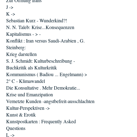
Zur Öffnung Irans
J ->
K ->
Sebastian Kurz - Wunderkind?!
N. N. Taleb: Krise...Konsequenzen
Kapitalismus - > -
Konflikt : Iran versus Saudi-Arabien , G.
Steinberg:
Krieg darstellen
S. J. Schmidt: Kulturbeschreibung -
Buchkritik als Kulturkritik
Kommunismus ( Badiou ... Engelmann) >
2° C - Klimawandel
Die Konsultative . Mehr Demokratie...
Krise und Emanzipation
Vernetzte Kunden -angstbefreit-ausschlachten
Kultur-Perspektiven ->
Kunst & Erotik
Kunstpostkarten : Frequently Asked
Questions
L ->