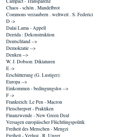
Campact - Transparenz
Chaos - schön . Mandelbrot
Commons verzaubern . weltweit . S. Federici
D ->
Dalai Lama - Appell
Derrida : Dekonstruktion
Deutschland -->
Demokratie -->
Denken -->
W. J. Dobson: Diktaturen
E ->
Erschütterung (G. Lustiger):
Europa -->
Einkommen - bedingungslos -->
F ->
Frankreich: Le Pen - Macron
Fleischreport - Praktiken
Finanzwende - New Green Deal
Versagen europäischer Flüchtlingspolitik
Freiheit des Menschen - Mengzi
Freiheit - Verlust . R. Unger