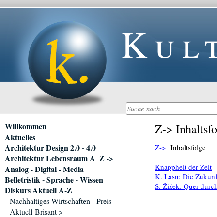
Kul
Navigation
Willkommen
Z-> Inhaltsfo
überspringen
Aktuelles
Architektur Design 2.0 - 4.0
Z->
Inhaltsfolge
Architektur Lebensraum A_Z ->
Knappheit der Zeit
Analog - Digital - Media
K. Lasn: Die Zukunf
Belletristik - Sprache - Wissen
S. Žižek: Quer durc
Diskurs Aktuell A-Z
Nachhaltiges Wirtschaften - Preis
Aktuell-Brisant >