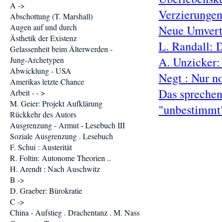
A ->
Verzierunge
Abschottung (T. Marshall)
Augen auf und durch
Neue Umvert
Ästhetik der Existenz
L. Randall: 
Gelassenheit beim Älterwerden -
A. Unzicker:
Jung-Archetypen
Abwicklung - USA
Negt : Nur n
Amerikas letzte Chance
Das spreche
Arbeit - - >
M. Geier: Projekt Aufklärung
"unbestimmt
Rückkehr des Autors
Ausgrenzung - Armut - Lesebuch III
Soziale Ausgrenzung . Lesebuch
F. Schui : Austerität
R. Foltin: Autonome Theorien ..
H. Arendt : Nach Auschwitz
B ->
D. Graeber: Bürokratie
C ->
China - Aufstieg . Drachentanz . M. Nass