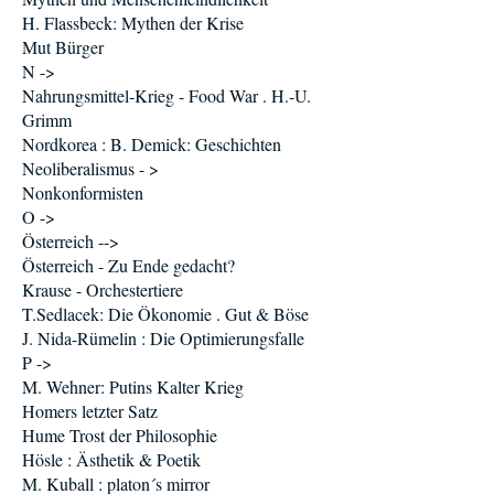
H. Flassbeck: Mythen der Krise
Mut Bürger
N ->
Nahrungsmittel-Krieg - Food War . H.-U.
Grimm
Nordkorea : B. Demick: Geschichten
Neoliberalismus - >
Nonkonformisten
O ->
Österreich -->
Österreich - Zu Ende gedacht?
Krause - Orchestertiere
T.Sedlacek: Die Ökonomie . Gut & Böse
J. Nida-Rümelin : Die Optimierungsfalle
P ->
M. Wehner: Putins Kalter Krieg
Homers letzter Satz
Hume Trost der Philosophie
Hösle : Ästhetik & Poetik
M. Kuball : platon´s mirror