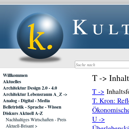
Kul
Navigation
Willkommen
T -> Inhal
überspringen
Aktuelles
Architektur Design 2.0 - 4.0
T ->
Inhaltsf
Architektur Lebensraum A_Z ->
T. Kron: Ref
Analog - Digital - Media
Belletristik - Sprache - Wissen
Ökonomische 
Diskurs Aktuell A-Z
U ->
Nachhaltiges Wirtschaften - Preis
Aktuell-Brisant >
Überlebenskü