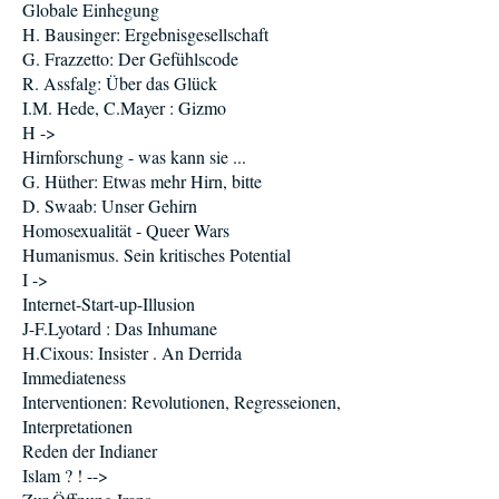
Globale Einhegung
H. Bausinger: Ergebnisgesellschaft
G. Frazzetto: Der Gefühlscode
R. Assfalg: Über das Glück
I.M. Hede, C.Mayer : Gizmo
H ->
Hirnforschung - was kann sie ...
G. Hüther: Etwas mehr Hirn, bitte
D. Swaab: Unser Gehirn
Homosexualität - Queer Wars
Humanismus. Sein kritisches Potential
I ->
Internet-Start-up-Illusion
J-F.Lyotard : Das Inhumane
H.Cixous: Insister . An Derrida
Immediateness
Interventionen: Revolutionen, Regresseionen,
Interpretationen
Reden der Indianer
Islam ? ! -->