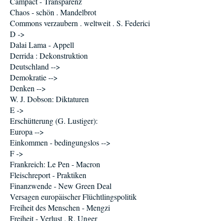
Campact - Transparenz
Chaos - schön . Mandelbrot
Commons verzaubern . weltweit . S. Federici
D ->
Dalai Lama - Appell
Derrida : Dekonstruktion
Deutschland -->
Demokratie -->
Denken -->
W. J. Dobson: Diktaturen
E ->
Erschütterung (G. Lustiger):
Europa -->
Einkommen - bedingungslos -->
F ->
Frankreich: Le Pen - Macron
Fleischreport - Praktiken
Finanzwende - New Green Deal
Versagen europäischer Flüchtlingspolitik
Freiheit des Menschen - Mengzi
Freiheit - Verlust . R. Unger