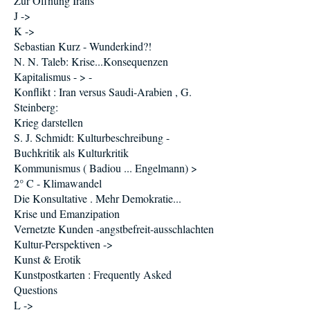
Zur Öffnung Irans
J ->
K ->
Sebastian Kurz - Wunderkind?!
N. N. Taleb: Krise...Konsequenzen
Kapitalismus - > -
Konflikt : Iran versus Saudi-Arabien , G.
Steinberg:
Krieg darstellen
S. J. Schmidt: Kulturbeschreibung -
Buchkritik als Kulturkritik
Kommunismus ( Badiou ... Engelmann) >
2° C - Klimawandel
Die Konsultative . Mehr Demokratie...
Krise und Emanzipation
Vernetzte Kunden -angstbefreit-ausschlachten
Kultur-Perspektiven ->
Kunst & Erotik
Kunstpostkarten : Frequently Asked
Questions
L ->