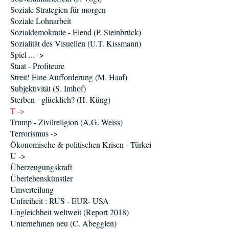
Soziale Strategien für morgen
Soziale Lohnarbeit
Sozialdemokratie - Elend (P. Steinbrück)
Sozialität des Visuellen (U.T. Kissmann)
Spiel ... ->
Staat - Profiteure
Streit! Eine Aufforderung (M. Haaf)
Subjektivität (S. Imhof)
Sterben - glücklich? (H. Küng)
T ->
Trump - Zivilreligion (A.G. Weiss)
Terrorismus ->
Ökonomische & politischen Krisen - Türkei
U ->
Überzeugungskraft
Überlebenskünstler
Umverteilung
Unfreiheit : RUS - EUR- USA
Ungleichheit weltweit (Report 2018)
Unternehmen neu (C. Abegglen)