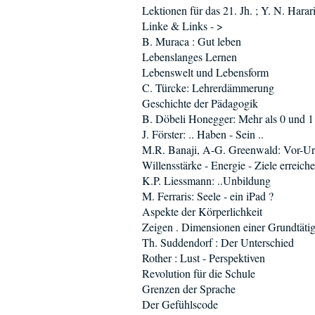
Lektionen für das 21. Jh. ; Y. N. Harar
Linke & Links - >
B. Muraca : Gut leben
Lebenslanges Lernen
Lebenswelt und Lebensform
C. Türcke: Lehrerdämmerung
Geschichte der Pädagogik
B. Döbeli Honegger: Mehr als 0 und 1
J. Förster: .. Haben - Sein ..
M.R. Banaji, A-G. Greenwald: Vor-Urt
Willensstärke - Energie - Ziele erreich
K.P. Liessmann: ..Unbildung
M. Ferraris: Seele - ein iPad ?
Aspekte der Körperlichkeit
Zeigen . Dimensionen einer Grundtätig
Th. Suddendorf : Der Unterschied
Rother : Lust - Perspektiven
Revolution für die Schule
Grenzen der Sprache
Der Gefühlscode