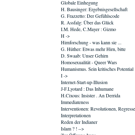
Globale Einhegung
H. Bausinger: Ergebnisgesellschaft
G. Frazzetto: Der Gefühlscode
R. Assfalg: Über das Glück
I.M. Hede, C.Mayer : Gizmo
H ->
Hirnforschung - was kann sie ...
G. Hüther: Etwas mehr Hirn, bitte
D. Swaab: Unser Gehirn
Homosexualität - Queer Wars
Humanismus. Sein kritisches Potential
I ->
Internet-Start-up-Illusion
J-F.Lyotard : Das Inhumane
H.Cixous: Insister . An Derrida
Immediateness
Interventionen: Revolutionen, Regress
Interpretationen
Reden der Indianer
Islam ? ! -->