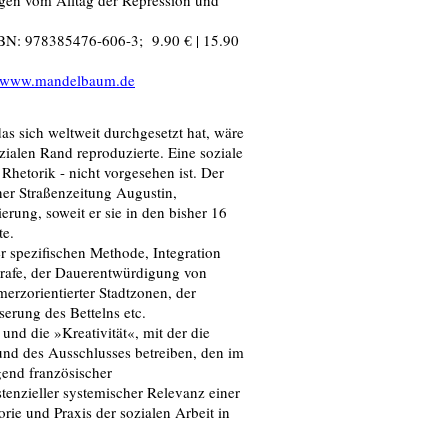
en vom Alltag der Repression und
ISBN: 978385476-606-3; 9.90 € | 15.90
//www.mandelbaum.de
as sich weltweit durchgesetzt hat, wäre
ozialen Rand reproduzierte. Eine soziale
 Rhetorik - nicht vorgesehen ist. Der
er Straßenzeitung Augustin,
rung, soweit er sie in den bisher 16
te.
r spezifischen Methode, Integration
Strafe, der Dauerentwürdigung von
rzorientierter Stadtzonen, der
erung des Bettelns etc.
nd die »Kreativität«, mit der die
nd des Ausschlusses betreiben, den im
end französischer
stenzieller systemischer Relevanz einer
rie und Praxis der sozialen Arbeit in