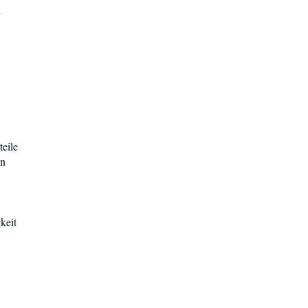
i
eile
en
keit