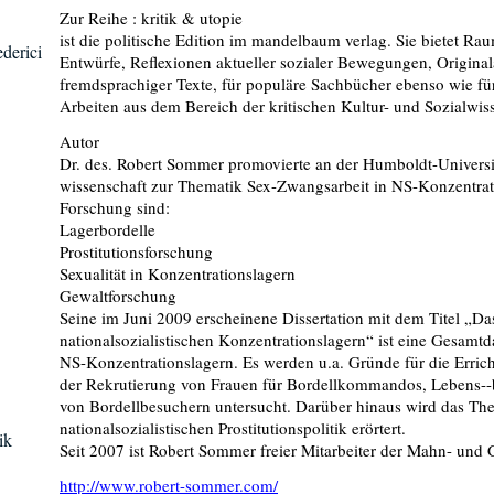
Zur Reihe : kritik & utopie
ist die politische Edition im mandelbaum verlag. Sie bietet Ra
derici
Entwürfe, Reflexionen aktueller sozialer Bewegungen, Origin
fremdsprachiger Texte, für populäre Sachbücher ebenso wie fü
Arbeiten aus dem Bereich der kritischen Kultur- und Sozialwis
Autor
Dr. des. Robert Sommer promovierte an der Humboldt-Universit
wissenschaft zur Thematik Sex-Zwangsarbeit in NS-Konzentrat
Forschung sind:
Lagerbordelle
Prostitutionsforschung
Sexualität in Konzentrationslagern
Gewaltforschung
Seine im Juni 2009 erscheinene Dissertation mit dem Titel „Da
nationalsozialistischen Konzentrationslagern“ ist eine Gesamtd
NS-Konzentrationslagern. Es werden u.a. Gründe für die Errich
der Rekrutierung von Frauen für Bordellkommandos, Lebens--
von Bordellbesuchern untersucht. Darüber hinaus wird das Th
nationalsozialistischen Prostitutionspolitik erörtert.
ik
Seit 2007 ist Robert Sommer freier Mitarbeiter der Mahn- und
http://www.robert-sommer.com/