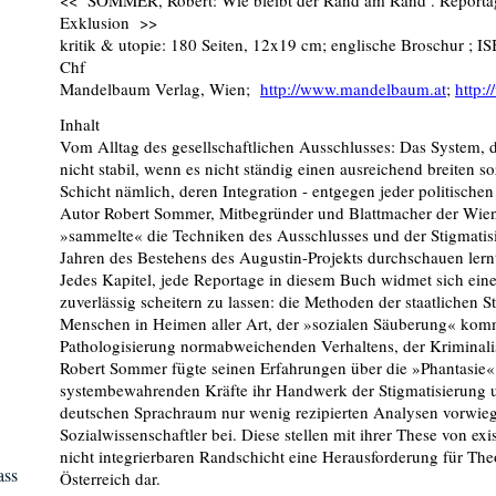
<< SOMMER, Robert: Wie bleibt der Rand am Rand . Reportag
Exklusion >>
kritik & utopie: 180 Seiten, 12x19 cm; englische Broschur ; 
Chf
Mandelbaum Verlag, Wien;
http://www.mandelbaum.at
;
http:
Inhalt
Vom Alltag des gesellschaftlichen Ausschlusses: Das System, d
nicht stabil, wenn es nicht ständig einen ausreichend breiten s
Schicht nämlich, deren Integration - entgegen jeder politischen
Autor Robert Sommer, Mitbegründer und Blattmacher der Wien
»sammelte« die Techniken des Ausschlusses und der Stigmatisie
Jahren des Bestehens des Augustin-Projekts durchschauen lern
Jedes Kapitel, jede Reportage in diesem Buch widmet sich eine
zuverlässig scheitern zu lassen: die Methoden der staatlichen 
Menschen in Heimen aller Art, der »sozialen Säuberung« komme
Pathologisierung normabweichenden Verhaltens, der Kriminalis
Robert Sommer fügte seinen Erfahrungen über die »Phantasie« u
systembewahrenden Kräfte ihr Handwerk der Stigmatisierung u
deutschen Sprachraum nur wenig rezipierten Analysen vorwieg
Sozialwissenschaftler bei. Diese stellen mit ihrer These von exi
nicht integrierbaren Randschicht eine Herausforderung für Theo
ass
Österreich dar.