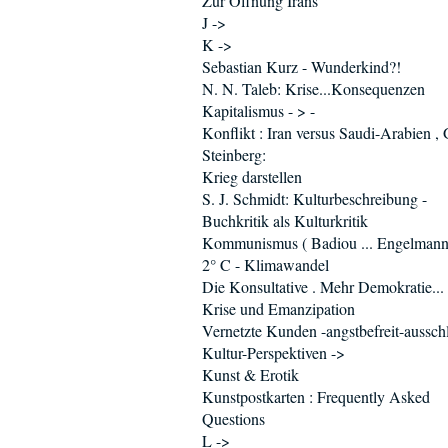
Zur Öffnung Irans
J ->
K ->
Sebastian Kurz - Wunderkind?!
N. N. Taleb: Krise...Konsequenzen
Kapitalismus - > -
Konflikt : Iran versus Saudi-Arabien , 
Steinberg:
Krieg darstellen
S. J. Schmidt: Kulturbeschreibung -
Buchkritik als Kulturkritik
Kommunismus ( Badiou ... Engelmann
2° C - Klimawandel
Die Konsultative . Mehr Demokratie...
Krise und Emanzipation
Vernetzte Kunden -angstbefreit-aussch
Kultur-Perspektiven ->
Kunst & Erotik
Kunstpostkarten : Frequently Asked
Questions
L ->