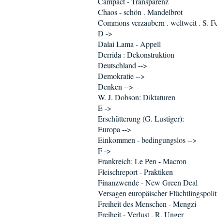
Campact - Transparenz
Chaos - schön . Mandelbrot
Commons verzaubern . weltweit . S. Fe
D ->
Dalai Lama - Appell
Derrida : Dekonstruktion
Deutschland -->
Demokratie -->
Denken -->
W. J. Dobson: Diktaturen
E ->
Erschütterung (G. Lustiger):
Europa -->
Einkommen - bedingungslos -->
F ->
Frankreich: Le Pen - Macron
Fleischreport - Praktiken
Finanzwende - New Green Deal
Versagen europäischer Flüchtlingspolit
Freiheit des Menschen - Mengzi
Freiheit - Verlust . R. Unger