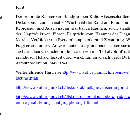
Fazit
Der profunde Kenner von Randgruppen Kulturwissenschaftler 
id
Diskursbuch zur Thematik "Wie bleibt der Rand am Rand" in
Repression und Ausgrenzung in urbanen Räumen, sowie staatli
der 'Unproduktiven' führen. Er spricht vom 'Hammer der Diagno
Mörder, Ver/rückte mit Pseudotherapie oder/und Zerstörung. Wi
Frägt er und unsere Antwort lautet - aufgrund auch seiner narra
ausführlichen Gesräche führten zu diesen mit 'Lokalkolorit' unt
grandioser Hellsichtigkeit durchwirkt. Ein unverzichtbares D
Armutproduktion. m+w.15-1
Weiterführende Hinweise
http://www.kultur-punkt.ch/lebenswe
n
raeume.html
http://www.kultur-punkt.ch/diskurs-aktuell/prekarisierung-und-f
http://www.kultur-punkt.ch/diskurs-platon-akademie-4-pa4/pa
m/marginalisierung-randgruppierung-i-ii.html
)