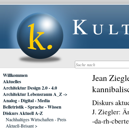
Kul
Navigation
Willkommen
Jean Ziegl
überspringen
Aktuelles
kannibalis
Architektur Design 2.0 - 4.0
Architektur Lebensraum A_Z ->
Analog - Digital - Media
Diskurs aktue
Belletristik - Sprache - Wissen
J. Ziegler: Ä
Diskurs Aktuell A-Z
Nachhaltiges Wirtschaften - Preis
-da-rh-cbert
Aktuell-Brisant >