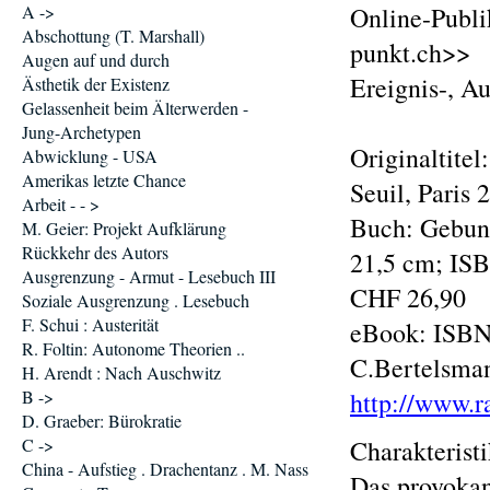
A ->
Online-Publi
Abschottung (T. Marshall)
punkt.ch>>
Augen auf und durch
Ereignis-, A
Ästhetik der Existenz
Gelassenheit beim Älterwerden -
Jung-Archetypen
Originaltitel
Abwicklung - USA
Amerikas letzte Chance
Seuil, Paris
Arbeit - - >
Buch: Gebund
M. Geier: Projekt Aufklärung
Rückkehr des Autors
21,5 cm; ISB
Ausgrenzung - Armut - Lesebuch III
CHF 26,90
Soziale Ausgrenzung . Lesebuch
F. Schui : Austerität
eBook: ISBN:
R. Foltin: Autonome Theorien ..
C.Bertelsma
H. Arendt : Nach Auschwitz
B ->
http://www.
D. Graeber: Bürokratie
C ->
Charakterist
China - Aufstieg . Drachentanz . M. Nass
Das provokan