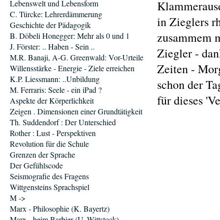
Lebenswelt und Lebensform
Klammerausdr
C. Türcke: Lehrerdämmerung
in Zieglers r
Geschichte der Pädagogik
zusammem mit
B. Döbeli Honegger: Mehr als 0 und 1
J. Förster: .. Haben - Sein ..
Ziegler - dan
M.R. Banaji, A-G. Greenwald: Vor-Urteile
Zeiten - Mor
Willensstärke - Energie - Ziele erreichen
K.P. Liessmann: ..Unbildung
schon der Tag
M. Ferraris: Seele - ein iPad ?
für dieses '
Aspekte der Körperlichkeit
Zeigen . Dimensionen einer Grundtätigkeit
Th. Suddendorf : Der Unterschied
Rother : Lust - Perspektiven
Revolution für die Schule
Grenzen der Sprache
Der Gefühlscode
Seismografie des Fragens
Wittgensteins Sprachspiel
M ->
Marx - Philosophie (K. Bayertz)
Marx - beim Barbier (U. Wittstock)