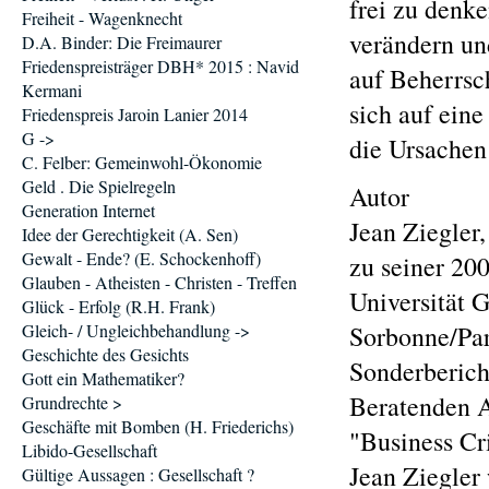
frei zu denke
Freiheit - Wagenknecht
verändern un
D.A. Binder: Die Freimaurer
Friedenspreisträger DBH* 2015 : Navid
auf Beherrsc
Kermani
sich auf eine
Friedenspreis Jaroin Lanier 2014
G ->
die Ursachen
C. Felber: Gemeinwohl-Ökonomie
Geld . Die Spielregeln
Autor
Generation Internet
Jean Ziegler
Idee der Gerechtigkeit (A. Sen)
Gewalt - Ende? (E. Schockenhoff)
zu seiner 20
Glauben - Atheisten - Christen - Treffen
Universität G
Glück - Erfolg (R.H. Frank)
Gleich- / Ungleichbehandlung ->
Sorbonne/Par
Geschichte des Gesichts
Sonderberich
Gott ein Mathematiker?
Beratenden A
Grundrechte >
Geschäfte mit Bomben (H. Friederichs)
"Business Cr
Libido-Gesellschaft
Jean Ziegler
Gültige Aussagen : Gesellschaft ?