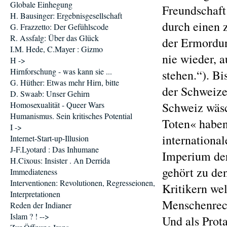
Globale Einhegung
Freundschaft
H. Bausinger: Ergebnisgesellschaft
durch einen 
G. Frazzetto: Der Gefühlscode
R. Assfalg: Über das Glück
der Ermordu
I.M. Hede, C.Mayer : Gizmo
nie wieder, a
H ->
Hirnforschung - was kann sie ...
stehen.“). B
G. Hüther: Etwas mehr Hirn, bitte
der Schweize
D. Swaab: Unser Gehirn
Homosexualität - Queer Wars
Schweiz wäsc
Humanismus. Sein kritisches Potential
Toten« haben
I ->
international
Internet-Start-up-Illusion
J-F.Lyotard : Das Inhumane
Imperium der
H.Cixous: Insister . An Derrida
gehört zu den
Immediateness
Interventionen: Revolutionen, Regresseionen,
Kritikern wel
Interpretationen
Menschenrech
Reden der Indianer
Islam ? ! -->
Und als Prota