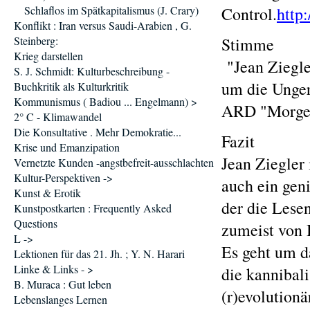
Schlaflos im Spätkapitalismus (J. Crary)
Control.
http
Konflikt : Iran versus Saudi-Arabien , G.
Steinberg:
Stimme
Krieg darstellen
"Jean Ziegle
S. J. Schmidt: Kulturbeschreibung -
um die Unger
Buchkritik als Kulturkritik
Kommunismus ( Badiou ... Engelmann) >
ARD "Morgen
2° C - Klimawandel
Die Konsultative . Mehr Demokratie...
Fazit
Krise und Emanzipation
Jean Ziegler 
Vernetzte Kunden -angstbefreit-ausschlachten
Kultur-Perspektiven ->
auch ein gen
Kunst & Erotik
der die Lese
Kunstpostkarten : Frequently Asked
Questions
zumeist von B
L ->
Es geht um d
Lektionen für das 21. Jh. ; Y. N. Harari
Linke & Links - >
die kannibal
B. Muraca : Gut leben
(r)evolution
Lebenslanges Lernen