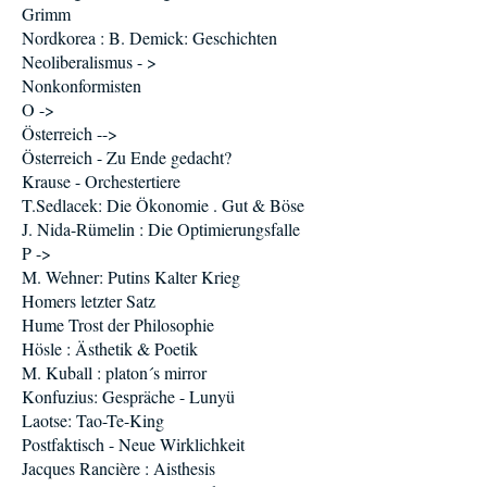
Grimm
Nordkorea : B. Demick: Geschichten
Neoliberalismus - >
Nonkonformisten
O ->
Österreich -->
Österreich - Zu Ende gedacht?
Krause - Orchestertiere
T.Sedlacek: Die Ökonomie . Gut & Böse
J. Nida-Rümelin : Die Optimierungsfalle
P ->
M. Wehner: Putins Kalter Krieg
Homers letzter Satz
Hume Trost der Philosophie
Hösle : Ästhetik & Poetik
M. Kuball : platon´s mirror
Konfuzius: Gespräche - Lunyü
Laotse: Tao-Te-King
Postfaktisch - Neue Wirklichkeit
Jacques Rancière : Aisthesis