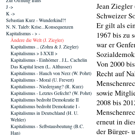
Zur Öffnung Irans
Jean Ziegler 
J ->
K ->
Schweizer So
Sebastian Kurz - Wunderkind?!
Er gilt als e
N. N. Taleb: Krise...Konsequenzen
Kapitalismus - > -
1967 bis zu 
Ändere die Welt (J. Ziegler)
war er Genfe
Kapitalismus .. (Zohra & J. Ziegler)
Sozialdemokr
Kapitalismus > I-XXII >
Kapitalismus - Einhörner . J.L. Cachelin
Von 2000 bis
Das Kapital lesen (L. Althusser)
Recht auf Na
Kapitalismus - Hauch von Nerz (W. Pohrt)
Kapitalismus - Moral (U. Frevert)
Menschenrec
Kapitalismus - Niedergang? (R. Kurz)
sowie Mitgli
Kapitalismus - Letztes Gefecht? (W. Pohrt)
Kapitalismus bedroht Demokratie II
2008 bis 201
Kapitalismus bedroht Demokratie I -
Menschenrech
Kapitalismus in Deutschland (H. U.
Wehler)
erneut in di
Kapitalismus - Selbstausbeutung (B.C.
der Bürger- 
Han)