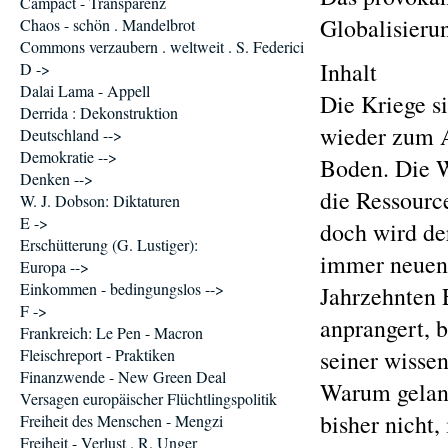
Campact - Transparenz
Globalisierun
Chaos - schön . Mandelbrot
Commons verzaubern . weltweit . S. Federici
Inhalt
D ->
Dalai Lama - Appell
Die Kriege s
Derrida : Dekonstruktion
wieder zum A
Deutschland -->
Demokratie -->
Boden. Die W
Denken -->
die Ressourc
W. J. Dobson: Diktaturen
E ->
doch wird d
Erschütterung (G. Lustiger):
immer neuen 
Europa -->
Einkommen - bedingungslos -->
Jahrzehnten 
F ->
anprangert, b
Frankreich: Le Pen - Macron
Fleischreport - Praktiken
seiner wissen
Finanzwende - New Green Deal
Warum gelang
Versagen europäischer Flüchtlingspolitik
bisher nicht,
Freiheit des Menschen - Mengzi
Freiheit - Verlust . R. Unger