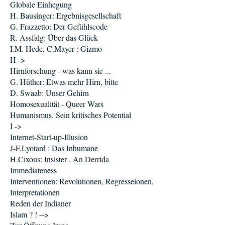
Globale Einhegung
H. Bausinger: Ergebnisgesellschaft
G. Frazzetto: Der Gefühlscode
R. Assfalg: Über das Glück
I.M. Hede, C.Mayer : Gizmo
H ->
Hirnforschung - was kann sie ...
G. Hüther: Etwas mehr Hirn, bitte
D. Swaab: Unser Gehirn
Homosexualität - Queer Wars
Humanismus. Sein kritisches Potential
I ->
Internet-Start-up-Illusion
J-F.Lyotard : Das Inhumane
H.Cixous: Insister . An Derrida
Immediateness
Interventionen: Revolutionen, Regresseionen,
Interpretationen
Reden der Indianer
Islam ? ! -->