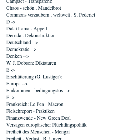
Campact - Transparenz
Chaos - schön . Mandelbrot
Commons verzaubern . weltweit . S. Federici
D ->
Dalai Lama - Appell
Derrida : Dekonstruktion
Deutschland -->
Demokratie -->
Denken -->
W. J. Dobson: Diktaturen
E ->
Erschütterung (G. Lustiger):
Europa -->
Einkommen - bedingungslos -->
F ->
Frankreich: Le Pen - Macron
Fleischreport - Praktiken
Finanzwende - New Green Deal
Versagen europäischer Flüchtlingspolitik
Freiheit des Menschen - Mengzi
Freiheit - Verlust . R. Unger