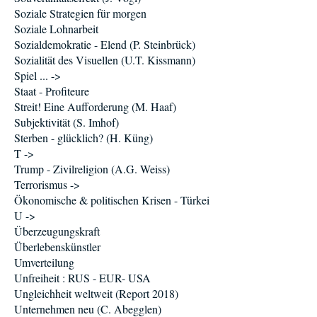
Soziale Strategien für morgen
Soziale Lohnarbeit
Sozialdemokratie - Elend (P. Steinbrück)
Sozialität des Visuellen (U.T. Kissmann)
Spiel ... ->
Staat - Profiteure
Streit! Eine Aufforderung (M. Haaf)
Subjektivität (S. Imhof)
Sterben - glücklich? (H. Küng)
T ->
Trump - Zivilreligion (A.G. Weiss)
Terrorismus ->
Ökonomische & politischen Krisen - Türkei
U ->
Überzeugungskraft
Überlebenskünstler
Umverteilung
Unfreiheit : RUS - EUR- USA
Ungleichheit weltweit (Report 2018)
Unternehmen neu (C. Abegglen)