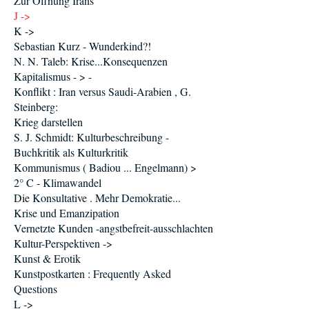
Zur Öffnung Irans
J ->
K ->
Sebastian Kurz - Wunderkind?!
N. N. Taleb: Krise...Konsequenzen
Kapitalismus - > -
Konflikt : Iran versus Saudi-Arabien , G.
Steinberg:
Krieg darstellen
S. J. Schmidt: Kulturbeschreibung -
Buchkritik als Kulturkritik
Kommunismus ( Badiou ... Engelmann) >
2° C - Klimawandel
Die Konsultative . Mehr Demokratie...
Krise und Emanzipation
Vernetzte Kunden -angstbefreit-ausschlachten
Kultur-Perspektiven ->
Kunst & Erotik
Kunstpostkarten : Frequently Asked
Questions
L ->