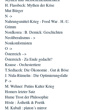
H. Flassbeck: Mythen der Krise
Mut Bürger
N ->
Nahrungsmittel-Krieg - Food War . H.-U.
Grimm
Nordkorea : B. Demick: Geschichten
Neoliberalismus - >
Nonkonformisten
O ->
Österreich -->
Österreich - Zu Ende gedacht?
Krause - Orchestertiere
T.Sedlacek: Die Ökonomie . Gut & Böse
J. Nida-Rümelin : Die Optimierungsfalle
P ->
M. Wehner: Putins Kalter Krieg
Homers letzter Satz
Hume Trost der Philosophie
Hösle : Ästhetik & Poetik
M. Kuball : platon´s mirror