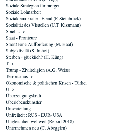
Soziale Strategien für morgen
Soziale Lohnarbeit
Sozialdemokratie - Elend (P. Steinbrück)
Sozialität des Visuellen (U.T. Kissmann)
Spiel ... ->
Staat - Profiteure
Streit! Eine Aufforderung (M. Haaf)
Subjektivität (S. Imhof)
Sterben - glücklich? (H. Küng)
T ->
Trump - Zivilreligion (A.G. Weiss)
Terrorismus ->
Ökonomische & politischen Krisen - Türkei
U ->
Überzeugungskraft
Überlebenskünstler
Umverteilung
Unfreiheit : RUS - EUR- USA
Ungleichheit weltweit (Report 2018)
Unternehmen neu (C. Abegglen)