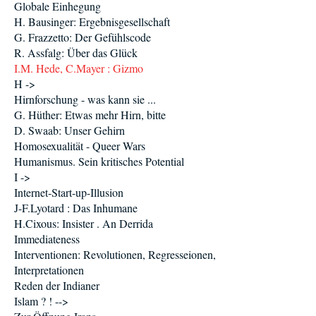
Globale Einhegung
H. Bausinger: Ergebnisgesellschaft
G. Frazzetto: Der Gefühlscode
R. Assfalg: Über das Glück
I.M. Hede, C.Mayer : Gizmo
H ->
Hirnforschung - was kann sie ...
G. Hüther: Etwas mehr Hirn, bitte
D. Swaab: Unser Gehirn
Homosexualität - Queer Wars
Humanismus. Sein kritisches Potential
I ->
Internet-Start-up-Illusion
J-F.Lyotard : Das Inhumane
H.Cixous: Insister . An Derrida
Immediateness
Interventionen: Revolutionen, Regresseionen,
Interpretationen
Reden der Indianer
Islam ? ! -->