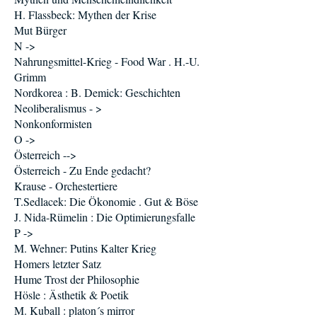
H. Flassbeck: Mythen der Krise
Mut Bürger
N ->
Nahrungsmittel-Krieg - Food War . H.-U.
Grimm
Nordkorea : B. Demick: Geschichten
Neoliberalismus - >
Nonkonformisten
O ->
Österreich -->
Österreich - Zu Ende gedacht?
Krause - Orchestertiere
T.Sedlacek: Die Ökonomie . Gut & Böse
J. Nida-Rümelin : Die Optimierungsfalle
P ->
M. Wehner: Putins Kalter Krieg
Homers letzter Satz
Hume Trost der Philosophie
Hösle : Ästhetik & Poetik
M. Kuball : platon´s mirror