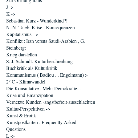
Zur Öffnung Irans
J ->
K ->
Sebastian Kurz - Wunderkind?!
N. N. Taleb: Krise...Konsequenzen
Kapitalismus - > -
Konflikt : Iran versus Saudi-Arabien , G.
Steinberg:
Krieg darstellen
S. J. Schmidt: Kulturbeschreibung -
Buchkritik als Kulturkritik
Kommunismus ( Badiou ... Engelmann) >
2° C - Klimawandel
Die Konsultative . Mehr Demokratie...
Krise und Emanzipation
Vernetzte Kunden -angstbefreit-ausschlachten
Kultur-Perspektiven ->
Kunst & Erotik
Kunstpostkarten : Frequently Asked
Questions
L ->