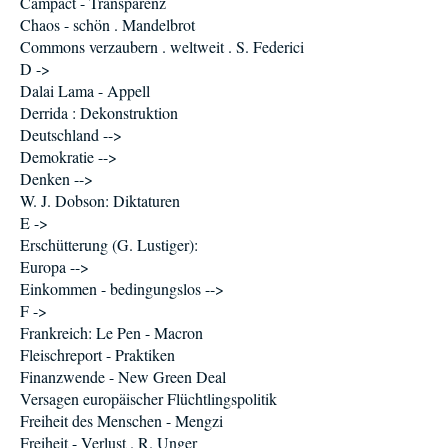
Campact - Transparenz
Chaos - schön . Mandelbrot
Commons verzaubern . weltweit . S. Federici
D ->
Dalai Lama - Appell
Derrida : Dekonstruktion
Deutschland -->
Demokratie -->
Denken -->
W. J. Dobson: Diktaturen
E ->
Erschütterung (G. Lustiger):
Europa -->
Einkommen - bedingungslos -->
F ->
Frankreich: Le Pen - Macron
Fleischreport - Praktiken
Finanzwende - New Green Deal
Versagen europäischer Flüchtlingspolitik
Freiheit des Menschen - Mengzi
Freiheit - Verlust . R. Unger