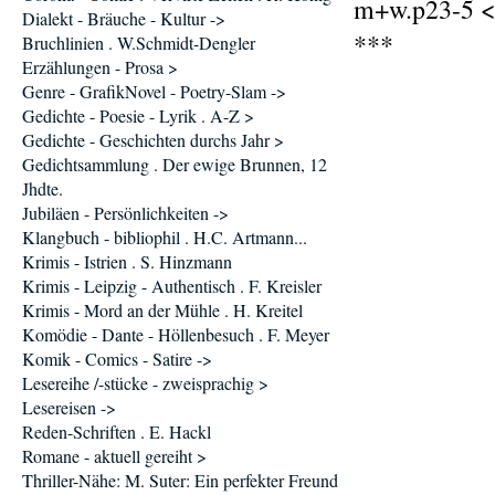
m+w.p23-5 <
Dialekt - Bräuche - Kultur ->
***
Bruchlinien . W.Schmidt-Dengler
Erzählungen - Prosa >
Genre - GrafikNovel - Poetry-Slam ->
Gedichte - Poesie - Lyrik . A-Z >
Gedichte - Geschichten durchs Jahr >
Gedichtsammlung . Der ewige Brunnen, 12
Jhdte.
Jubiläen - Persönlichkeiten ->
Klangbuch - bibliophil . H.C. Artmann...
Krimis - Istrien . S. Hinzmann
Krimis - Leipzig - Authentisch . F. Kreisler
Krimis - Mord an der Mühle . H. Kreitel
Komödie - Dante - Höllenbesuch . F. Meyer
Komik - Comics - Satire ->
Lesereihe /-stücke - zweisprachig >
Lesereisen ->
Reden-Schriften . E. Hackl
Romane - aktuell gereiht >
Thriller-Nähe: M. Suter: Ein perfekter Freund