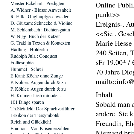
Meister Eckehart - Predigten
Online-Publi
A. Widner - Blosse Anwesnheit
punkt>>
R. Falk : Guglhupfgeschwader
Ereignis-, A
D. Glüxam: Schnecke & Violine
M. Schlembach : Dichtersgattin
<<Sie . Gesc
W. Nigg: Buch der Ketzer
Marie Hesse
G. Trakl in Texten & Kontexten
Härtling - Hölderlin
240 Seiten, 
Rudolph Jula : Conquest
sFr 19.00* / 
Folliesophie
Hummel - Schrei
70 Jahre Dio
E.Kant: Köche ohne Zunge
mailto:info@
P. Köhler: Augen durch & zu
P. Köhler: Augen durch & zu
Inhalt
H. Krämer: Lieb mir oder ...
101 Dinge sparen
Sobald man au
Th.Steinfeld: Der Sprachverführer
andere. Sie 
Lexikon der Tiersymbolik
Reich und Glücklich!
Freundin, Ehe
Emotion - Von Krisen erzählen
Niemand brin