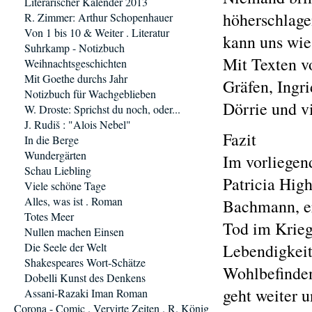
Literarischer Kalender 2013
höherschlagen
R. Zimmer: Arthur Schopenhauer
Von 1 bis 10 & Weiter . Literatur
kann uns wie
Suhrkamp - Notizbuch
Mit Texten v
Weihnachtsgeschichten
Mit Goethe durchs Jahr
Gräfen, Ingr
Notizbuch für Wachgeblieben
Dörrie und v
W. Droste: Sprichst du noch, oder...
J. Rudiš : "Alois Nebel"
Fazit
In die Berge
Wundergärten
Im vorliegen
Schau Liebling
Patricia Hig
Viele schöne Tage
Alles, was ist . Roman
Bachmann, er
Totes Meer
Tod im Krieg
Nullen machen Einsen
Die Seele der Welt
Lebendigkeit 
Shakespeares Wort-Schätze
Wohlbefinden
Dobelli Kunst des Denkens
geht weiter u
Assani-Razaki Iman Roman
Corona - Comic . Vervirte Zeiten . R. König