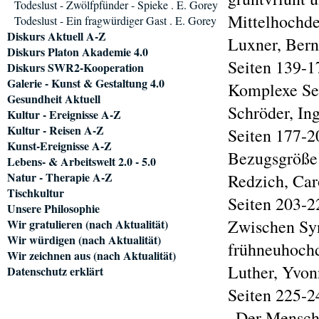
Todeslust - Zwölfpfünder - Spieke . E. Gorey
Mittelhochd
Todeslust - Ein fragwürdiger Gast . E. Gorey
Diskurs Aktuell A-Z
Luxner, Ber
Diskurs Platon Akademie 4.0
Seiten 139-1
Diskurs SWR2-Kooperation
Galerie - Kunst & Gestaltung 4.0
Komplexe Se
Gesundheit Aktuell
Schröder, Ing
Kultur - Ereignisse A-Z
Kultur - Reisen A-Z
Seiten 177-2
Kunst-Ereignisse A-Z
Bezugsgröße
Lebens- & Arbeitswelt 2.0 - 5.0
Natur - Therapie A-Z
Redzich, Car
Tischkultur
Seiten 203-2
Unsere Philosophie
Zwischen Syn
Wir gratulieren (nach Aktualität)
Wir würdigen (nach Aktualität)
frühneuhochd
Wir zeichnen aus (nach Aktualität)
Luther, Yvon
Datenschutz erklärt
Seiten 225-2
„Der Mensch 