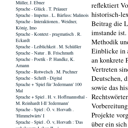
Müller, J. Ebner
reflektiert 
Sprache - Glück . T. Präauer
historisch-l
Sprache - Impetus . L. Bärfuss: Malinois
Sprache - Interaktionen.. Weidner,
Beitrag die L
König, Imo
imstande ist
Sprache - Kontext - pragmatisch . R.
Eckardt
Methodik und
Sprache - Leiblichkeit . M. Schüßler
Einblicke in
Sprache - Natur . B. Frischmuth
an konkrete 
Sprache - Poetik - P. Handke, K.
Amann
Vertreten si
Sprache - Rotwelsch . M. Puchner
Deutschen, d
Sprache - Schrift - Digital
Sprache + 'Spiel für 'Jedermann' 100
sowie das hi
Mal
Rechtswörter
Sprache + Spiel . H. v. Hoffmannsthal -
M. Reinhardt I-II 'Jedermann'
Vorbereitung
Sprache - Spiel : Ö. v. Horvath .
Projekte vorg
'Himmelwärts' I
Sprache - Spiel . Ö. v, Horvath : 'Das
über ein sic