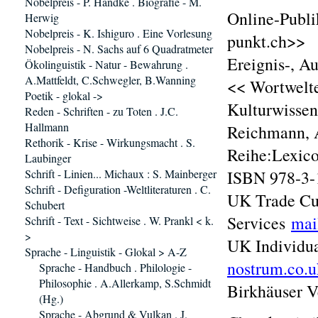
Nobelpreis - P. Handke . Biografie - M.
Online-Publi
Herwig
Nobelpreis - K. Ishiguro . Eine Vorlesung
punkt.ch>>
Nobelpreis - N. Sachs auf 6 Quadratmeter
Ereignis-, A
Ökolinguistik - Natur - Bewahrung .
A.Mattfeldt, C.Schwegler, B.Wanning
<< Wortwelte
Poetik - glokal ->
Kulturwissens
Reden - Schriften - zu Toten . J.C.
Hallmann
Reichmann, A
Rethorik - Krise - Wirkungsmacht . S.
Reihe:Lexico
Laubinger
Schrift - Linien... Michaux : S. Mainberger
ISBN 978-3-1
Schrift - Defiguration -Weltliteraturen . C.
UK Trade Cus
Schubert
Services
mai
Schrift - Text - Sichtweise . W. Prankl < k.
>
UK Individu
Sprache - Linguistik - Glokal > A-Z
nostrum.co.u
Sprache - Handbuch . Philologie -
Philosophie . A.Allerkamp, S.Schmidt
Birkhäuser V
(Hg.)
Sprache - Abgrund & Vulkan . J.