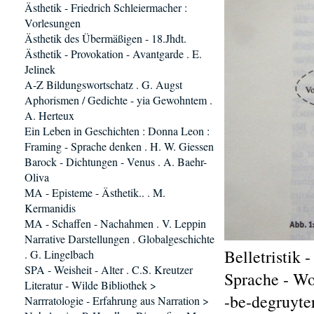
Ästhetik - Friedrich Schleiermacher :
Vorlesungen
Ästhetik des Übermäßigen - 18.Jhdt.
Ästhetik - Provokation - Avantgarde . E.
Jelinek
A-Z Bildungswortschatz . G. Augst
Aphorismen / Gedichte - yia Gewohntem .
A. Herteux
Ein Leben in Geschichten : Donna Leon :
Framing - Sprache denken . H. W. Giessen
Barock - Dichtungen - Venus . A. Baehr-
Oliva
MA - Episteme - Ästhetik.. . M.
Kermanidis
MA - Schaffen - Nachahmen . V. Leppin
Narrative Darstellungen . Globalgeschichte
Belletristik 
. G. Lingelbach
SPA - Weisheit - Alter . C.S. Kreutzer
Sprache - Wo
Literatur - Wilde Bibliothek >
-be-degruyte
Narrratologie - Erfahrung aus Narration >