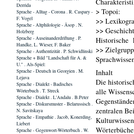
Charakterist
Derrida
> Topoi:
Sprache - Alltag - Corona . R. Caspary -
F. Vogel
>> Lexikogra
Sprache - Altphilologie - Äsop . N.
>> Geschicht
Holzberg
Sprache - Auseinanderdriftung . P.
Historische 
Handke, L. Wieser, F. Baker
>> Zielgruppe
Sprache - Authentizität . P. Schwidlinski
Sprache + Bild "Landschaft für A. &
Sprachwissen
U." . Als-Spiel:
Sprache - Deutsch in Georgien . M.
Inhalt
Lejava
Die historisc
Sprache - Dialekt - Badisches
alle Wissensc
Wörterbuch . T. Streck
Sprache - Dialekt . L'Andalu . B.Peter
Gegenständen
Sprache - Diskursmuster - Belarussisch .
zentralen Be
N. Savitskaya
Sprache - Empathie . Jacob, Konerding,
Kulturwissen
Liebert
Wörterbücher
Sprache - Gegenwort-Wörterbuch . W.