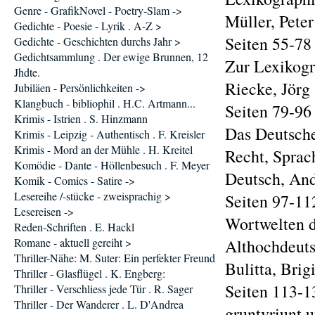
Genre - GrafikNovel - Poetry-Slam ->
Müller, Peter
Gedichte - Poesie - Lyrik . A-Z >
Seiten 55-78
Gedichte - Geschichten durchs Jahr >
Gedichtsammlung . Der ewige Brunnen, 12
Zur Lexikogr
Jhdte.
Riecke, Jörg
Jubiläen - Persönlichkeiten ->
Klangbuch - bibliophil . H.C. Artmann...
Seiten 79-96
Krimis - Istrien . S. Hinzmann
Das Deutsche
Krimis - Leipzig - Authentisch . F. Kreisler
Krimis - Mord an der Mühle . H. Kreitel
Recht, Sprac
Komödie - Dante - Höllenbesuch . F. Meyer
Deutsch, An
Komik - Comics - Satire ->
Lesereihe /-stücke - zweisprachig >
Seiten 97-11
Lesereisen ->
Wortwelten d
Reden-Schriften . E. Hackl
Romane - aktuell gereiht >
Althochdeut
Thriller-Nähe: M. Suter: Ein perfekter Freund
Bulitta, Brigi
Thriller - Glasflügel . K. Engberg:
Seiten 113-1
Thriller - Verschliess jede Tür . R. Sager
Thriller - Der Wanderer . L. D'Andrea
gruntvriunt 