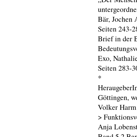
untergeordnet
Bär, Jochen 
Seiten 243-2
Brief in der
Bedeutungsv
Exo, Nathali
Seiten 283-3
*
HeraugeberIn
Göttingen, we
Volker Harm
> Funktionsv
Anja Lobens
Band 5.2 Ban