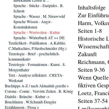
unbekannte Leben II ...'
Sprache - Stücke - Euripides . R.
Inhaltsfolge
Schrott
Zur Einführ
Sprache - Wasser . M. Nieuwveld
Sprache Wissen - Angst -
Harm, Volker
Konstruktionen
Seiten 1-8
Sprache - Wortwelten - Kultur
Historische 
Sprache - Wörterbuch AT >< DE
Textlichkeit - Prädikation . A.Kablitz,
Wissenschaft
C.Markschies, P.Strohschneider (Hg.)
Zukunft
Textologie - Brief - geschichtlich-
kommunikativ
Reichmann, 
Textologie - Formationen - Kunst . S.
Seiten 9-36
Morgenthaler
Text - Analyse reflektiert . CRETA-
Wenn Quellen
Werkstatt
fiktiven Ges
Buchtipps A-Z / nach Aktualität gereiht >
Corona - Comic . Vervirte Zeiten . R. König
Loetz, Franc
Dialekt - Bräuche - Kultur ->
Seiten 37-54
Bruchlinien . W.Schmidt-Dengler
Erzählungen - Prosa >
Lexikographi