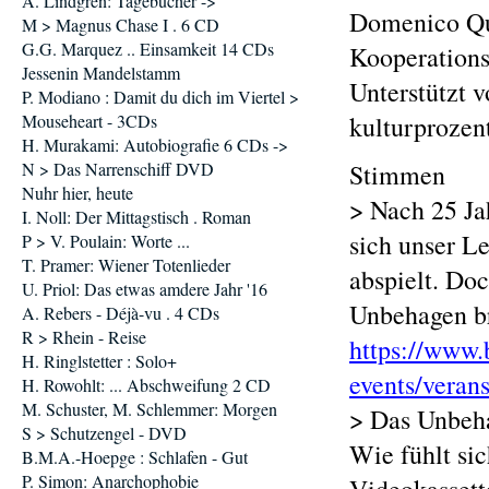
A. Lindgren: Tagebücher ->
Domenico Qua
M > Magnus Chase I . 6 CD
G.G. Marquez .. Einsamkeit 14 CDs
Kooperations
Jessenin Mandelstamm
Unterstützt v
P. Modiano : Damit du dich im Viertel >
Mouseheart - 3CDs
kulturprozen
H. Murakami: Autobiografie 6 CDs ->
N > Das Narrenschiff DVD
Stimmen
Nuhr hier, heute
> Nach 25 Ja
I. Noll: Der Mittagstisch . Roman
sich unser L
P > V. Poulain: Worte ...
T. Pramer: Wiener Totenlieder
abspielt. Do
U. Priol: Das etwas amdere Jahr '16
Unbehagen br
A. Rebers - Déjà-vu . 4 CDs
R > Rhein - Reise
https://www.
H. Ringlstetter : Solo+
events/veran
H. Rowohlt: ... Abschweifung 2 CD
M. Schuster, M. Schlemmer: Morgen
> Das Unbeha
S > Schutzengel - DVD
Wie fühlt sic
B.M.A.-Hoepge : Schlafen - Gut
P. Simon: Anarchophobie