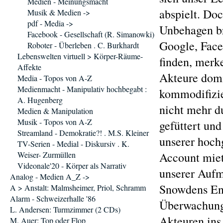
Medien - Meinungsmacht
abspielt. Do
Musik & Medien ->
pdf - Media ->
Unbehagen br
Facebook - Gesellschaft (R. Simanowki)
Google, Face
Roboter - Überleben . C. Burkhardt
Lebenswelten virtuell > Körper-Räume-
finden, merk
Affekte
Akteure domi
Media - Topos von A-Z
Medienmacht - Manipulativ hochbegabt :
kommodifizie
A. Hugenberg
nicht mehr d
Medien & Manipulation
Musik - Topos von A-Z
gefüttert u
Streamland - Demokratie?! . M.S. Kleiner
unserer hoch
TV-Serien - Medial - Diskursiv . K.
Weiser- Zurmüllen
Account miet
Videonale'20 - Körper als Narrativ
unserer Aufm
Analog - Medien A_Z ->
Snowdens Ent
A > Anstalt: Malmsheimer, Priol, Schramm
Alarm - Schweizerhalle '86
Überwachung
L. Andersen: Turmzimmer (2 CDs)
Akteuren ins
M. Auer: Top oder Flop