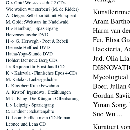
G > Gott! Wo steckst du? 2 CDs
Wie wollen wir sterben? (M. de Ridder)
Künstlerinne
A. Geiger: Selbstporträt mit Flusspferd
Aram Bartho
M. Goldt :Weltstars im Nadelwald
H > Hamburg - Spaziergang-
Harm van den
Herzenswünsche DVD
Fei, Elisa G
H -> G. Herwegh - Poet & Rebell
Die erste Helfried-DVD
Hackteria, A
Hatha-Yoga-Stunde DVD
Jud, Olia Li
Hohler: Der neue Berg CDs
DISNOVATION
J > Requiem für Ernst Jandl CD
K > Kalevala - Finnisches Epos 4-CDs
Mycological 
M. Kaléko : Liebesgedichte
Boer, Julian
L. Kinseher: Ruhe bewahren
A. Kristof: Irgendwo . Erzählungen
Gordan Savič
M-U. Kling: Die Känguru-Offenbarung
Yinan Song,
L > Leipzig - Spaziergang
C. Lindner : Schattenjahre
Suo Wu ...
D. Leon: Endlich mein CD-Roman
Leonce und Lena CD
Kuratiert vo