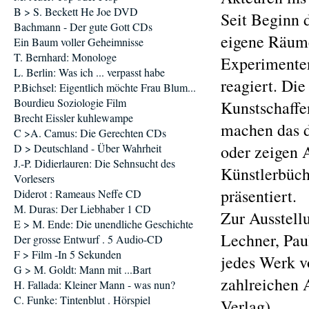
B > S. Beckett He Joe DVD
Seit Beginn 
Bachmann - Der gute Gott CDs
eigene Räume
Ein Baum voller Geheimnisse
T. Bernhard: Monologe
Experimenten
L. Berlin: Was ich ... verpasst habe
reagiert. Die
P.Bichsel: Eigentlich möchte Frau Blum...
Bourdieu Soziologie Film
Kunstschaffe
Brecht Eissler kuhlewampe
machen das d
C >A. Camus: Die Gerechten CDs
D > Deutschland - Über Wahrheit
oder zeigen 
J.-P. Didierlauren: Die Sehnsucht des
Künstlerbüch
Vorlesers
präsentiert.
Diderot : Rameaus Neffe CD
M. Duras: Der Liebhaber 1 CD
Zur Ausstell
E > M. Ende: Die unendliche Geschichte
Lechner, Pau
Der grosse Entwurf . 5 Audio-CD
F > Film -In 5 Sekunden
jedes Werk v
G > M. Goldt: Mann mit ...Bart
zahlreichen 
H. Fallada: Kleiner Mann - was nun?
C. Funke: Tintenblut . Hörspiel
Verlag),