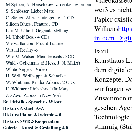
Videokassett
M.Spitzer, N. Herschkowitz: denken & lernen
weiß es nicht
S. Schlösser: Lieber Matz
C. Sieber: Alles ist nie genug . 1 CD
Papier exist
Silicon Blues . Feature . CD
Wilkens
http
U > M. Uthoff: Gegendarstellung
in-dem-Digi
M. Uthoff Box - 4 CDs
V >Vaillancour Frucht Träume
Fazit
Virtual Reality ->
W > M. Walser: Mein Jenseits . 3CDs
Kunsthaus La
Wald - Geheimnis (S.Hess, J. N. Maier)
dem digitale
White Angels - Video
H. Well: Wellbappn & Schneller
Konzepte. Dab
W. Whitman: Kinder Adams . 2 CDs
wir fragen w
U. Widmer : Liebesbrief für Mary
Z >Zwei Zebras in New York -
Zusammen mit
Belletristik - Sprache - Wissen
gesehen Agen
Diskurs Aktuell A-Z
Diskurs Platon Akademie 4.0
Technologie 
Diskurs SWR2-Kooperation
stimmig (Sta
Galerie - Kunst & Gestaltung 4.0