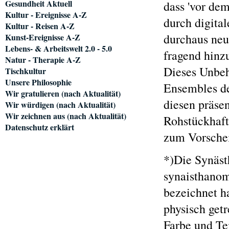
Gesundheit Aktuell
dass 'vor de
Kultur - Ereignisse A-Z
durch digita
Kultur - Reisen A-Z
durchaus neue
Kunst-Ereignisse A-Z
Lebens- & Arbeitswelt 2.0 - 5.0
fragend hinz
Natur - Therapie A-Z
Dieses Unbeh
Tischkultur
Unsere Philosophie
Ensembles deu
Wir gratulieren (nach Aktualität)
diesen präse
Wir würdigen (nach Aktualität)
Wir zeichnen aus (nach Aktualität)
Rohstückhafte
Datenschutz erklärt
zum Vorsche
*)Die Synäst
synaisthano
bezeichnet h
physisch get
Farbe und Te