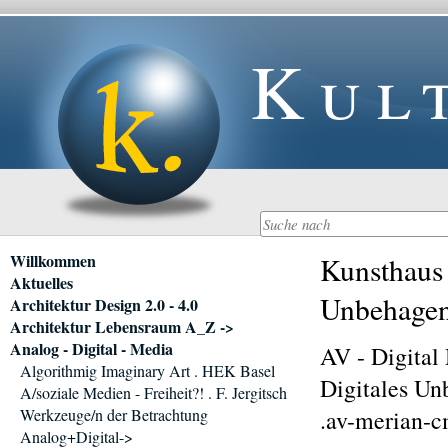
Kul
Navigation
Willkommen
Kunsthaus 
überspringen
Aktuelles
Unbehage
Architektur Design 2.0 - 4.0
Architektur Lebensraum A_Z ->
Analog - Digital - Media
AV - Digital
Algorithmig Imaginary Art . HEK Basel
Digitales Un
A/soziale Medien - Freiheit?! . F. Jergitsch
Werkzeuge/n der Betrachtung
.av-merian-c
Analog+Digital->