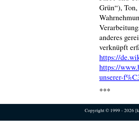
Grün“), Ton,
Wahrnehmung
Verarbeitung
anderes gere
verknüpft er
https://de.w
https://www.
unserer-f%C
***
Copyright © 1999 - 2026 [ku