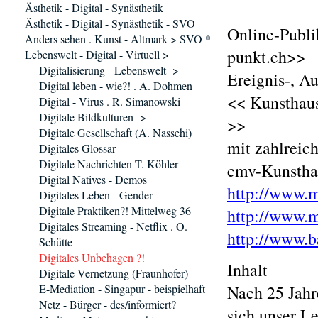
Ästhetik - Digital - Synästhetik
Ästhetik - Digital - Synästhetik - SVO
Online-Publi
Anders sehen . Kunst - Altmark > SVO *
punkt.ch>>
Lebenswelt - Digital - Virtuell >
Digitalisierung - Lebenswelt ->
Ereignis-, A
Digital leben - wie?! . A. Dohmen
<< Kunsthau
Digital - Virus . R. Simanowski
Digitale Bildkulturen ->
>>
Digitale Gesellschaft (A. Nassehi)
mit zahlreic
Digitales Glossar
Digitale Nachrichten T. Köhler
cmv-Kunsthau
Digital Natives - Demos
http://www.m
Digitales Leben - Gender
Digitale Praktiken?! Mittelweg 36
http://www.m
Digitales Streaming - Netflix . O.
http://www.b
Schütte
Digitales Unbehagen ?!
Inhalt
Digitale Vernetzung (Fraunhofer)
E-Mediation - Singapur - beispielhaft
Nach 25 Jahr
Netz - Bürger - des/informiert?
sich unser L