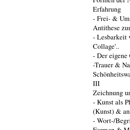
Erfahrung
- Frei- & Um
Antithese zu
- Lesbarkeit
Collage'..
- Der eigene
-Trauer & Na
Schönheitsw
III
Zeichnung u
- Kunst als 
(Kunst) & an
- Wort-/Begri
Formen & Ma