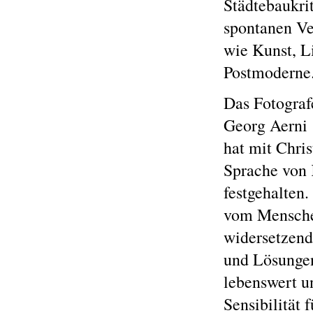
Städtebaukri
spontanen Ve
wie Kunst, Li
Postmoderne
Das Fotogra
Georg Aerni
hat mit Chri
Sprache von 
festgehalten
vom Menschen
widersetzend
und Lösungen
lebenswert u
Sensibilität