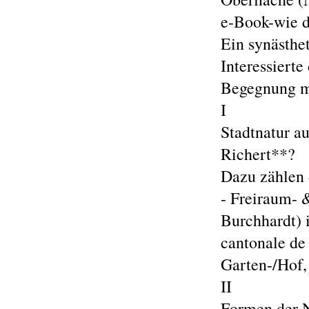
e-Book-wie d
Ein synästhet
Interessierte
Begegnung mi
I
Stadtnatur a
Richert**?
Dazu zählen 
- Freiraum- 
Burchhardt) i
cantonale de
Garten-/Hof,
II
Formen der N