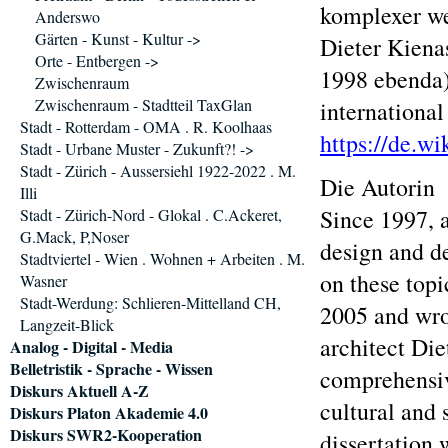
komplexer we
Anderswo
Gärten - Kunst - Kultur ->
Dieter Kiena
Orte - Entbergen ->
1998 ebenda)
Zwischenraum
Zwischenraum - Stadtteil TaxGlan
international
Stadt - Rotterdam - OMA . R. Koolhaas
https://de.w
Stadt - Urbane Muster - Zukunft?! ->
Stadt - Zürich - Aussersiehl 1922-2022 . M.
Die Autorin
Illi
Since 1997, a
Stadt - Zürich-Nord - Glokal . C.Ackeret,
G.Mack, P,Noser
design and d
Stadtviertel - Wien . Wohnen + Arbeiten . M.
on these topi
Wasner
Stadt-Werdung: Schlieren-Mittelland CH,
2005 and wro
Langzeit-Blick
architect Die
Analog - Digital - Media
Belletristik - Sprache - Wissen
comprehensive
Diskurs Aktuell A-Z
cultural and 
Diskurs Platon Akademie 4.0
Diskurs SWR2-Kooperation
dissertation