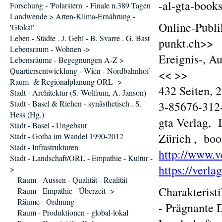
-al-gta-book
Forschung - 'Polarstern' - Finale n.389 Tagen
Landwende > Arten-Klima-Ernährung -
Online-Publi
'Glokal'
Leben - Städte . J. Gehl - B. Svarre . G. Bast
punkt.ch>>
Lebensraum - Wohnen ->
Ereignis-, A
Lebensräume - Begegnungen A-Z >
Quartiersentwicklung - Wien - Nordbahnhof
<< >>
Raum- & Regionalplanung ORL ->
432 Seiten, 
Stadt - Architektur (S. Wolfrum, A. Janson)
Stadt - Basel & Riehen - synästhetisch . S.
3-85676-312
Hess (Hg.)
gta Verlag, I
Stadt - Basel - Ungebaut
Zürich , boo
Stadt - Gotha im Wandel 1990-2012
Stadt - Infrastrukturen
http://www.ve
Stadt - Landschaft/ORL - Empathie - Kultur -
https://verla
>
Raum - Aussen - Qualität - Realität
Charakterist
Raum - Empathie - Überzeit ->
Räume - Ordnung
- Prägnante D
Raum - Produktionen - global-lokal