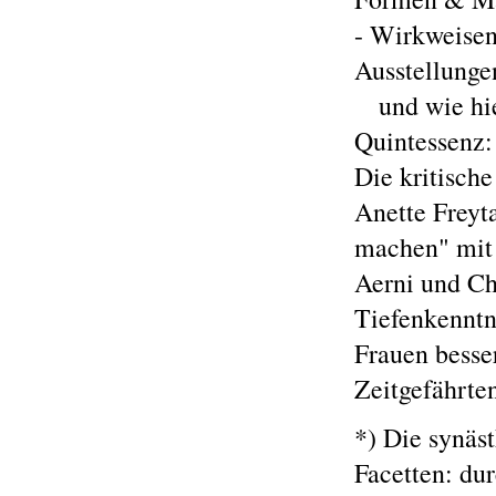
- Wirkweisen
Ausstellunge
und wie hier
Quintessenz:
Die kritisch
Anette Freyt
machen" mit 
Aerni und Chr
Tiefenkenntn
Frauen besser
Zeitgefährte
*) Die synäs
Facetten: du