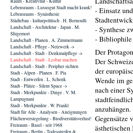
Landschaftsa
Raum - Kreativität - Kultur
Lebensraum - Luxusgut Stadt macht krank!
- Einsatz un
Lebensraum - Synästhesie
Stadtentwick
Städtebau - kulturpolitisch . H. Bernoulli
Landschaft - Architektur - Japan . M.
- Synthese z
Shigemori
- Bibliophile
Landschaft - Planen . A. Zimmermann
Landschaft - Pflege - Netzwerk ->
Der Protagon
Landschaft - Stadt - Denkmalpflege ->
Landschaft - Stadt - Lesbar machen
Der Schweize
Landschaft - Stadt - Peripher sichten
der europäis
Stadt - Alpen - Planen . F. Pia
Wende im ges
Stadt - Entwerfen . L. Schenk
Stadt - Plätze - Silent Space ->
nach einer S
Stadt - Merkpunkte - Dinge . V. M.
stadtfeindlic
Lampugnani
Stadt - Merkpunkte . W. Prankl
anzuhängen. 
Stadt für Alle - Analysen - Aneignungen
Gegensätze v
Flächenversiegelung - Biodiversitätsverlust!
Freiraum - Basel - seit 1968
ästhetischen
Freiraum - Berlin - Todesstreifen &