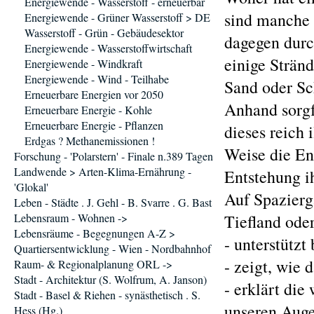
Energiewende - Wasserstoff - erneuerbar
sind manche 
Energiewende - Grüner Wasserstoff > DE
Wasserstoff - Grün - Gebäudesektor
dagegen durc
Energiewende - Wasserstoffwirtschaft
einige Strän
Energiewende - Windkraft
Energiewende - Wind - Teilhabe
Sand oder Sc
Erneuerbare Energien vor 2050
Anhand sorgfä
Erneuerbare Energie - Kohle
Erneuerbare Energie - Pflanzen
dieses reich 
Erdgas ? Methanemissionen !
Weise die En
Forschung - 'Polarstern' - Finale n.389 Tagen
Landwende > Arten-Klima-Ernährung -
Entstehung i
'Glokal'
Auf Spazierg
Leben - Städte . J. Gehl - B. Svarre . G. Bast
Lebensraum - Wohnen ->
Tiefland oder
Lebensräume - Begegnungen A-Z >
- unterstütz
Quartiersentwicklung - Wien - Nordbahnhof
- zeigt, wie 
Raum- & Regionalplanung ORL ->
Stadt - Architektur (S. Wolfrum, A. Janson)
- erklärt die
Stadt - Basel & Riehen - synästhetisch . S.
unseren Auge
Hess (Hg.)