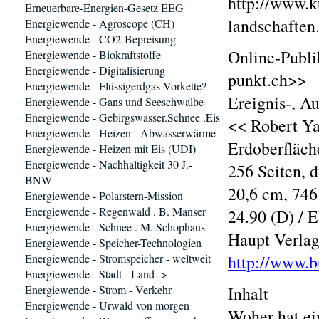
http://www.k
Erneuerbare-Energien-Gesetz EEG
landschaften
Energiewende - Agroscope (CH)
Energiewende - CO2-Bepreisung
Online-Publi
Energiewende - Biokraftstoffe
Energiewende - Digitalisierung
punkt.ch>>
Energiewende - Flüssigerdgas-Vorkette?
Ereignis-, A
Energiewende - Gans und Seeschwalbe
Energiewende - Gebirgswasser.Schnee .Eis
<< Robert Ya
Energiewende - Heizen - Abwasserwärme
Erdoberfläch
Energiewende - Heizen mit Eis (UDI)
Energiewende - Nachhaltigkeit 30 J.-
256 Seiten, 
BNW
20,6 cm, 74
Energiewende - Polarstern-Mission
Energiewende - Regenwald . B. Manser
24.90 (D) / 
Energiewende - Schnee . M. Schophaus
Haupt Verlag
Energiewende - Speicher-Technologien
Energiewende - Stromspeicher - weltweit
http://www.b
Energiewende - Stadt - Land ->
Energiewende - Strom - Verkehr
Inhalt
Energiewende - Urwald von morgen
Woher hat ei