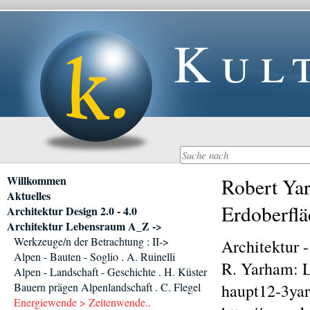
Kul
Navigation
Willkommen
Robert Yar
überspringen
Aktuelles
Erdoberflä
Architektur Design 2.0 - 4.0
Architektur Lebensraum A_Z ->
Werkzeuge/n der Betrachtung : II->
Architektur 
Alpen - Bauten - Soglio . A. Ruinelli
R. Yarham: L
Alpen - Landschaft - Geschichte . H. Küster
Bauern prägen Alpenlandschaft . C. Flegel
haupt12-3ya
Energiewende > Zeitenwende..