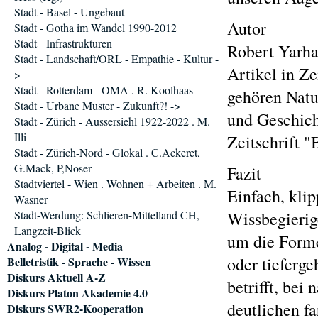
Stadt - Basel - Ungebaut
Autor
Stadt - Gotha im Wandel 1990-2012
Stadt - Infrastrukturen
Robert Yarha
Stadt - Landschaft/ORL - Empathie - Kultur -
Artikel in Ze
>
Stadt - Rotterdam - OMA . R. Koolhaas
gehören Natu
Stadt - Urbane Muster - Zukunft?! ->
und Geschich
Stadt - Zürich - Aussersiehl 1922-2022 . M.
Illi
Zeitschrift "
Stadt - Zürich-Nord - Glokal . C.Ackeret,
G.Mack, P,Noser
Fazit
Stadtviertel - Wien . Wohnen + Arbeiten . M.
Einfach, kli
Wasner
Stadt-Werdung: Schlieren-Mittelland CH,
Wissbegierig
Langzeit-Blick
um die Forme
Analog - Digital - Media
oder tieferg
Belletristik - Sprache - Wissen
Diskurs Aktuell A-Z
betrifft, bei
Diskurs Platon Akademie 4.0
deutlichen f
Diskurs SWR2-Kooperation